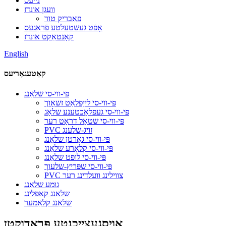
נייעס
וועגן אונדז
פאַבריק טור
אָפֿט געשטעלטע פֿראַגעס
קאָנטאַקט אונדז
English
קאַטעגאָריעס
פּי-ווי-סי שלאַנג
פּי-ווי-סי לייַפלאַט זשאָוך
פּי-ווי-סי געפלאָכטענע שלאָג
פּי-ווי-סי שטאָל דראָט רער
PVC זויג-שלענג
פּי-ווי-סי גאָרטן שלאַנג
פּי-ווי-סי קלאָרע שלאַנג
פּי-ווי-סי לופט שלאַנג
פּי-ווי-סי שפּריץ-שלעוך
PVC צווילינג וועלדינג רער
גומע שלאַנג
שלאַנג קאַפּלינג
שלאַנג קלאַמער
אויסגעצייכנטע פּראָדוקטן