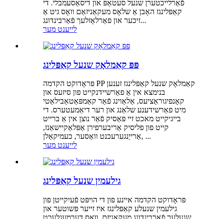
פֿאַרלייכטערן שנעל סעטאַפּ און דיסאַסעמבלי. די
קאַפּלינגז האָבן אַ שלאָס מעקאַניזאַם וואָס גיט אַ
זיכער און פאַרלאָזלעך פֿאַרבינדונג...
לייענט מער
פּפּ קאַמלאָק שנעל קאַפּלינג
פּראָדוקט הקדמה PP קאַמלאָק שנעל קאַפּלינגז זענען
בנימצא אין אַ פאַרשיידנקייט פון סיזעס און
קאָנפיגוראַציעס, אַלאַוינג פֿאַר קאַמפּאַטאַבילאַטי
מיט פאַרשידענע שלאַנג און רער דיאַמעטערס. די
בייגיקייט מאכט זיי פּאַסיק פֿאַר נוצן אין אַ ברייט
קייט פון פליסיק אַריבערפירן אַפּלאַקיישאַנז,
אַרייַנגערעכנט וואַסער, כעמיקאַלן, ...
לייענט מער
גילעמין שנעל קאַפּלינג
פּראָדוקט הקדמה איינע פון ​​די הויפּט פֿעיִקייטן פון
גילעמין שנעלע קאַפּלינגז איז זייער פּשוטער און
שנעלער פֿאַרבינדונג מעקאַניזם, וואָס דערמעגלעכט