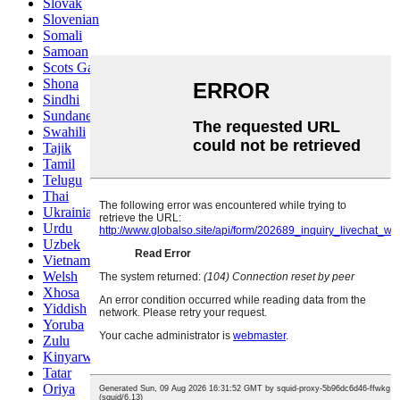
Slovak
Slovenian
Somali
Samoan
Scots Gaelic
Shona
Sindhi
Sundanese
Swahili
Tajik
Tamil
Telugu
Thai
Ukrainian
Urdu
Uzbek
Vietnamese
Welsh
Xhosa
Yiddish
Yoruba
Zulu
Kinyarwanda
Tatar
Oriya