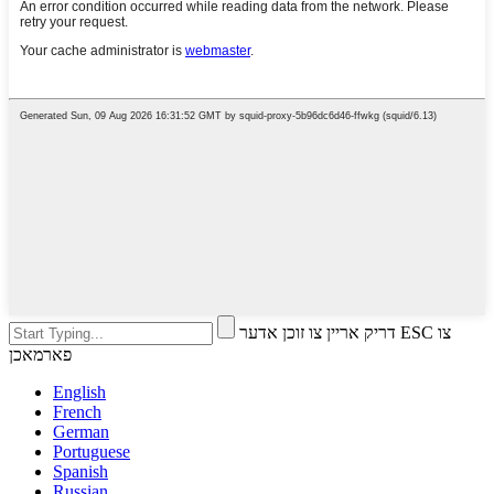
דריק אריין צו זוכן אדער ESC צו
פארמאכן
English
French
German
Portuguese
Spanish
Russian