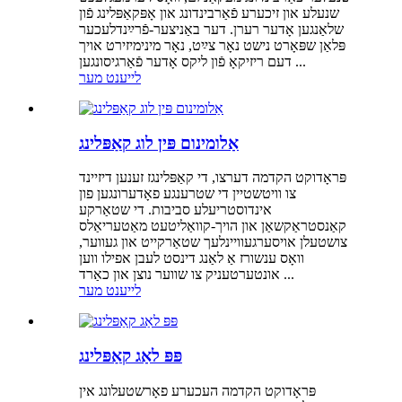
שנעלע און זיכערע פֿאַרבינדונג און אָפּקאַפּלינג פֿון
שלאַנגען אָדער רערן. דער באַניצער-פֿרײַנדלעכער
פּלאַן שפּאָרט נישט נאָר צײַט, נאָר מינימיזירט אויך
דעם ריזיקאָ פֿון ליקס אָדער פֿאַרגיסונגען ...
לייענט מער
אַלומינום פּין לוג קאַפּלינג
פּראָדוקט הקדמה דערצו, די קאַפּלינגז זענען דיזיינד
צו וויטשטיין די שטרענגע פאָדערונגען פון
אינדוסטריעלע סביבות. די שטאַרקע
קאַנסטראַקשאַן און הויך-קוואַליטעט מאַטעריאַלס
צושטעלן אויסערגעוויינלעך שטאַרקייט און געווער,
וואָס ענשורז אַ לאַנג דינסט לעבן אפילו ווען
אונטערטעניק צו שווער נוצן און כאַרד ...
לייענט מער
פּפּ לאַג קאַפּלינג
פּראָדוקט הקדמה העכערע פאָרשטעלונג אין