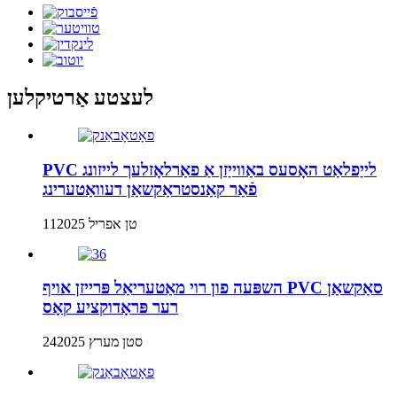
לעצטע אַרטיקלען
PVC לייַפלאַט האָסעס באַווייַזן אַ פאַרלאָזלעך לייזונג
פֿאַר קאַנסטראַקשאַן דעוואַטערינג
11טן אפריל 2025
השפּעה פון רוי מאַטעריאַל פּרייזן אויף PVC סאַקשאַן
רער פּראָדוקציע קאָס
24סטן מערץ 2025