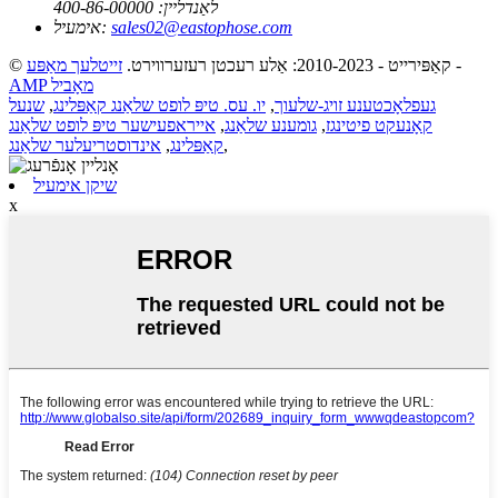
לאַנדליין:
400-86-00000
sales02@eastophose.com
אימעיל:
-
© קאַפּירייט - 2010-2023: אַלע רעכטן רעזערווירט.
זייטלעך מאַפּע
AMP מאָביל
געפלאָכטענע זויג-שלעוך
,
יו. עס. טיפּ לופט שלאַנג קאַפּלינג
,
שנעל
קאָנעקט פיטינגז
,
גומענע שלאַנג
,
אייראפעישער טיפּ לופט שלאַנג
,
קאַפּלינג
,
אינדוסטריעלער שלאַנג
שיקן אימעיל
x