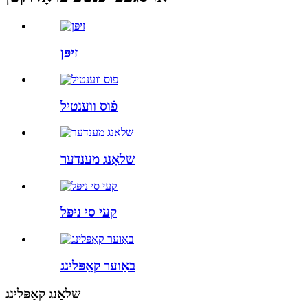
זיפּן
פֿוס ווענטיל
שלאַנג מענדער
קעי סי ניפּל
באַוער קאַפּלינג
שלאַנג קאַפּלינג