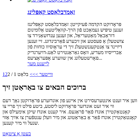
זאַמדבלאַסט קאַפּלינג
פּראָדוקט הקדמה פֿעיִקייטן: זאַמדבלאַסט קאַפּלינגז
זענען טיפּיש געמאַכט פֿון הויך-קוואַליטעט אַלומינום
דוראַבאַל מאַטעריאַל, און זענען ענדזשאַנירד צו
צושטעלן אַ פעסטע און זיכערע פֿאַרבינדונג. זיי זענען
דיזיינד צו אַנטקעגנשטעלנ זיך די עראָוסיוו כוחות פֿון
אַברייסיוו מעדיע, וואָס גאַראַנטירט לאַנג-דויערנדיק
פאָרשטעלונג אין שווערע אָפּעראַציעס...
לייענט מער
ווייטער >
>>
בלאַט 1 / 2
2
1
ברוכים הבאים צו באַראַטן זיך
ווען איר זענט אינטערעסירט אין איינע פון ​​אונדזערע פּראָדוקטן נאָך דעם
ווי איר זעט אונדזער פּראָדוקט ליסטע, ביטע פילט זיך פריי צו
קאָנטאַקטירן אונדז פֿאַר פֿראַגעס. איר קענט אונדז שיקן אימעילס און
קאָנטאַקטירן אונדז פֿאַר אַ באַראַטונג און מיר וועלן ענטפֿערן צו אײַך אַזוי
שנעל ווי מיר קענען.
בעטן אַ ציטאַט