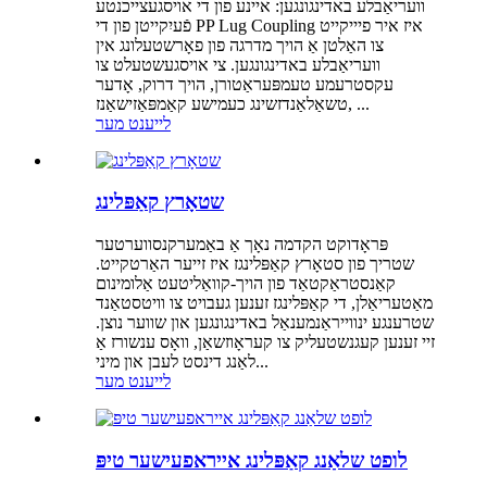
וועריאַבלע באדינגונגען: איינע פון ​​די אויסגעצייכנטע
פֿעיִקייטן פון די PP Lug Coupling איז איר פיייקייט
צו האַלטן אַ הויך מדרגה פון פאָרשטעלונג אין
וועריאַבלע באדינגונגען. צי אויסגעשטעלט צו
עקסטרעמע טעמפּעראַטורן, הויך דרוק, אָדער
טשאַלאַנדזשינג כעמישע קאַמפּאַזישאַנז, ...
לייענט מער
שטאָרץ קאַפּלינג
פּראָדוקט הקדמה נאָך אַ באַמערקנסווערטער
שטריך פון סטאָרץ קאַפּלינגז איז זייער האַרטקייט.
קאַנסטראַקטאַד פון הויך-קוואַליטעט אַלומינום
מאַטעריאַלן, די קאַפּלינגז זענען געבויט צו וויטסטאַנד
שטרענגע ינווייראַנמענאַל באדינגונגען און שווער נוצן.
זיי זענען קעגנשטעליק צו קעראָוזשאַן, וואָס ענשורז אַ
לאַנג דינסט לעבן און מיני...
לייענט מער
לופט שלאַנג קאַפּלינג אייראפעישער טיפּ