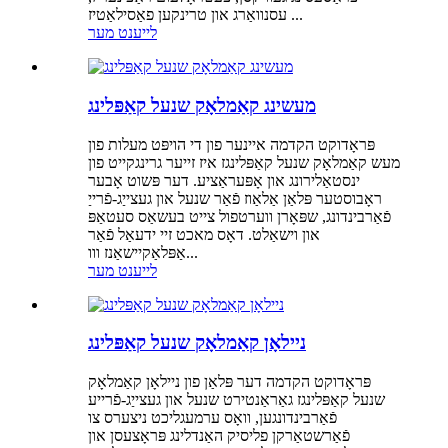
עסנוואַרג און טרינקען פאַסילאַטיז ...
לייענט מער
מעשינג קאַמלאָק שנעל קאַפּלינג
פּראָדוקט הקדמה איינער פון די הויפּט מעלות פון
מעש קאַמלאָק שנעל קאַפּלינגז איז זייער גרינגקייט פון
ינסטאַלירונג און אָפּעראַציע. דער פּשוט אָבער
ראָבוסטער פּלאַן אַלאַוז פֿאַר שנעל און געצייַג-פֿרייַ
פֿאַרבינדונג, שפּאָרן ווערטפול צייט בעשאַס סעטאַפּ
און וישאַלט. דאָס מאכט זיי ידעאַל פֿאַר
אַפּלאַקיישאַנז ווו...
לייענט מער
ניילאָן קאַמלאָק שנעל קאַפּלינג
פּראָדוקט הקדמה דער פּלאַן פון ניילאָן קאַמלאָק
שנעל קאַפּלינגז גאַראַנטירט שנעל און געצייַג-פֿרייע
פֿאַרבינדונגען, וואָס ערמעגליכט ניצערס צו
פֿאַרשטאַרקן פליסיק האַנדלינג פּראָצעסן און