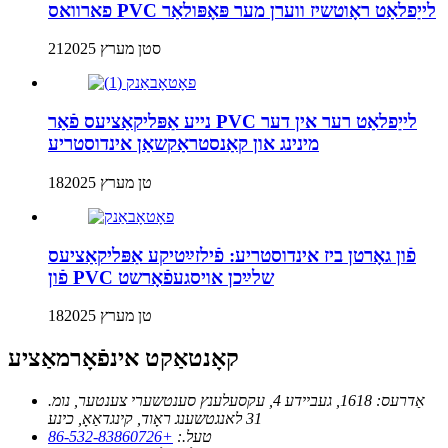
פארוואס PVC לייַפלאַט ראָוטשיז ווערן מער פּאָפּולאַר
21סטן מערץ 2025
נייע אַפּליקאַציעס פֿאַר PVC לייַפלאַט רער אין דער
מינינג און קאַנסטראַקשאַן אינדוסטריע
18טן מערץ 2025
פֿון גאָרטן ביז אינדוסטריע: פֿילזײַטיקע אַפּליקאַציעס
פֿון PVC שלײַכן אויסגעפֿאָרשט
18טן מערץ 2025
קאָנטאַקט אינפֿאָרמאַציע
אַדרעס:
1618, געביידע 4, עקסעלענץ סענטשערי צענטער, נומ.
31 לאנגטשענג ראָוד, קינגדאַאָ, כינע
טעל.:
+86-532-83860726