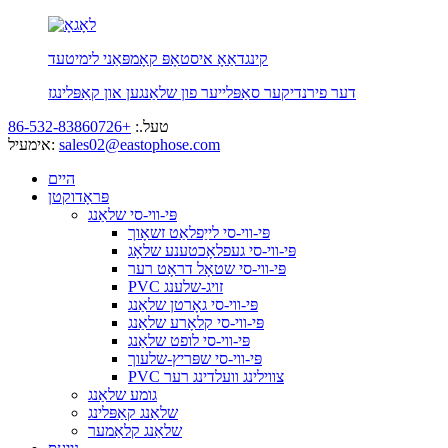
קינגדאַאָ איסטאָפּ קאָמפּאַני לימיטעד
דער פירנדיקער סאַפּלייער פון שלאַנגען און קאַפּלינגז
טעל.:
+86-532-83860726
sales02@eastophose.com
אימעיל:
היים
פּראָדוקטן
פּי-ווי-סי שלאַנג
פּי-ווי-סי לייַפלאַט זשאָוך
פּי-ווי-סי געפלאָכטענע שלאָג
פּי-ווי-סי שטאָל דראָט רער
PVC זויג-שלענג
פּי-ווי-סי גאָרטן שלאַנג
פּי-ווי-סי קלאָרע שלאַנג
פּי-ווי-סי לופט שלאַנג
פּי-ווי-סי שפּריץ-שלעוך
PVC צווילינג וועלדינג רער
גומע שלאַנג
שלאַנג קאַפּלינג
שלאַנג קלאַמער