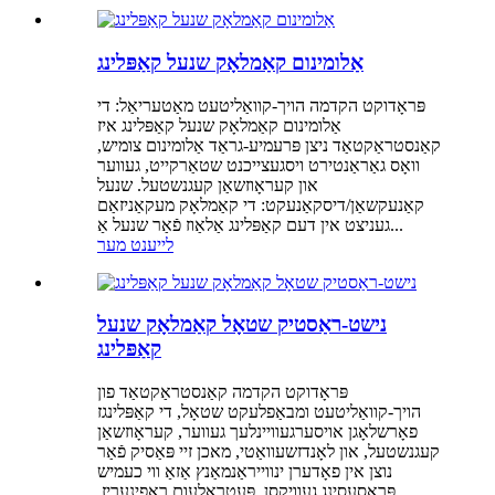
אַלומינום קאַמלאָק שנעל קאַפּלינג
פּראָדוקט הקדמה הויך-קוואַליטעט מאַטעריאַל: די
אַלומינום קאַמלאָק שנעל קאַפּלינג איז
קאַנסטראַקטאַד ניצן פּרעמיע-גראַד אַלומינום צומיש,
וואָס גאַראַנטירט ויסגעצייכנט שטאַרקייט, געווער
און קעראָוזשאַן קעגנשטעל. שנעל
קאַנעקשאַן/דיסקאַנעקט: די קאַמלאָק מעקאַניזאַם
געניצט אין דעם קאַפּלינג אַלאַוז פֿאַר שנעל אַ...
לייענט מער
נישט-ראַסטיק שטאָל קאַמלאָק שנעל
קאַפּלינג
פּראָדוקט הקדמה קאַנסטראַקטאַד פון
הויך-קוואַליטעט ומבאַפלעקט שטאָל, די קאַפּלינגז
פאָרשלאָגן אויסערגעוויינלעך געווער, קעראָוזשאַן
קעגנשטעל, און לאָנדזשעוואַטי, מאכן זיי פּאַסיק פֿאַר
נוצן אין פאָדערן ינווייראַנמאַנץ אַזאַ ווי כעמיש
פּראַסעסינג געוויקסן, פּעטראָלעום ראַפינעריז,