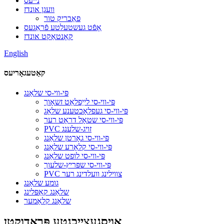
נייעס
וועגן אונדז
פאַבריק טור
אָפֿט געשטעלטע פֿראַגעס
קאָנטאַקט אונדז
English
קאַטעגאָריעס
פּי-ווי-סי שלאַנג
פּי-ווי-סי לייַפלאַט זשאָוך
פּי-ווי-סי געפלאָכטענע שלאָג
פּי-ווי-סי שטאָל דראָט רער
PVC זויג-שלענג
פּי-ווי-סי גאָרטן שלאַנג
פּי-ווי-סי קלאָרע שלאַנג
פּי-ווי-סי לופט שלאַנג
פּי-ווי-סי שפּריץ-שלעוך
PVC צווילינג וועלדינג רער
גומע שלאַנג
שלאַנג קאַפּלינג
שלאַנג קלאַמער
אויסגעצייכנטע פּראָדוקטן