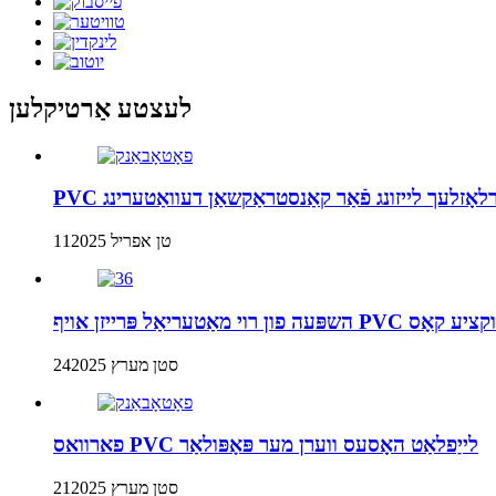
לעצטע אַרטיקלען
פאַרלאָזלעך לייזונג פֿאַר קאַנסטראַקשאַן דעוואַטערינג
11טן אפריל 2025
שאַן רער פּראָדוקציע קאָס
24סטן מערץ 2025
פארוואס PVC לייַפלאַט האָסעס ווערן מער פּאָפּולאַר
21סטן מערץ 2025