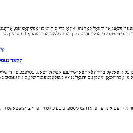
שלאַנג איז ידעאַל פֿאַר נוצן אין אַ ברייט קייט פון אַפּליקאַציעס, אַרייַנגע
שווערע פליכט פלעקסיב
ווי איר זעט אונדזער פּראָדוקט ליסטע, ביטע פילט זיך פריי צו קאָנטאַקטירן א