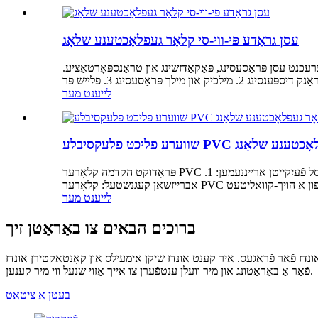
עסן גראַדע פּי-ווי-סי קלאָר געפלאָכטענע שלאָג
רעכנט עסן פּראַסעסינג, פּאַקאַדזשינג און טראַנספּאָרטאַציע.
לייענט מער
לע PVC קלאָר געפלאָכטענע שלאַנג
פּראָדוקט הקדמה קלאָרער PVC געפלאָכטענער שלאַנג האט אַ קייט פון פֿעיִקייטן וואָס מאַכן עס אַ פאָלקס ברירה פֿאַר פֿאַרשידענע אַפּלאַקיישאַנז. עטלעכע פון ​​די שליסל פֿעיִקייטן אַרייַננעמען: 1.
לייענט מער
ברוכים הבאים צו באַראַטן זיך
ונדז פֿאַר פֿראַגעס. איר קענט אונדז שיקן אימעילס און קאָנטאַקטירן אונדז
פֿאַר אַ באַראַטונג און מיר וועלן ענטפֿערן צו אײַך אַזוי שנעל ווי מיר קענען.
בעטן אַ ציטאַט