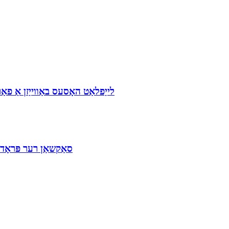
PVC לייַפלאַט האָסעס באַווייַזן אַ 
השפּעה פון רוי מאַטעריאַל פּרייזן אויף PVC סאַק