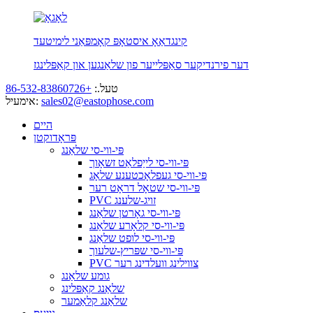
קינגדאַאָ איסטאָפּ קאָמפּאַני לימיטעד
דער פירנדיקער סאַפּלייער פון שלאַנגען און קאַפּלינגז
טעל.:
+86-532-83860726
sales02@eastophose.com
אימעיל:
היים
פּראָדוקטן
פּי-ווי-סי שלאַנג
פּי-ווי-סי לייַפלאַט זשאָוך
פּי-ווי-סי געפלאָכטענע שלאָג
פּי-ווי-סי שטאָל דראָט רער
PVC זויג-שלענג
פּי-ווי-סי גאָרטן שלאַנג
פּי-ווי-סי קלאָרע שלאַנג
פּי-ווי-סי לופט שלאַנג
פּי-ווי-סי שפּריץ-שלעוך
PVC צווילינג וועלדינג רער
גומע שלאַנג
שלאַנג קאַפּלינג
שלאַנג קלאַמער