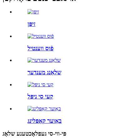
זיפּן
פֿוס ווענטיל
שלאַנג מענדער
קעי סי ניפּל
באַוער קאַפּלינג
פּי-ווי-סי געפלאָכטענע שלאָג