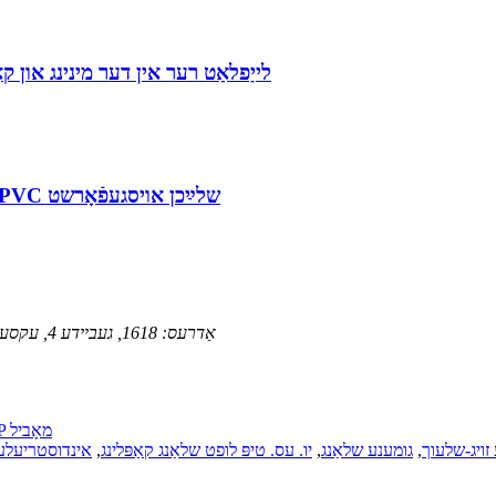
נייע אַפּליקאַציעס פֿאַר PVC לייַפלאַט רער אין דער
פֿון גאָרטן ביז אינדוסטריע: פֿילזײַטיקע אַפּליקאַציעס פֿון PVC שלײַכן אויסגעפֿאָרשט
אַדרעס:
1618, געביידע 4, עקסעלענץ סענטשערי צענטער, נומ. 31 לאנגטשענג ראָוד, קינגדאַאָ, כינע
AMP מאָביל
זויג-שלעוך
,
גומענע שלאַנג
,
יו. עס. טיפּ לופט שלאַנג קאַפּלינג
,
אינדוסטריעלער