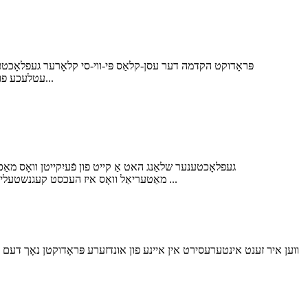
פּראָדוקט הקדמה דער עסן-קלאַס פּי-ווי-סי קלאָרער געפלאָכטענער 
עטלעכע פון ​​די געוויינטלעכע אַפּליקאַציעס פון דעם שלאַנג אַרייַננעמען: 1. עסן און געטראַנק דיספּענסינג 2. מילכיק און מילך פּראַסעסינג 3. פלייש פּר...
אַברייזשאַן קעגנשטעל: קלאָרער PVC געפלאָכטענער שלאַנג איז געמאכט פון אַ הויך-קוואַליטעט PVC מאַטעריאַל וואָס איז העכסט קעגנשטעליק צו אַברייזשאַן, מאכן עס ידעאַל ...
ווען איר זענט אינטערעסירט אין איינע פון ​​אונדזערע פּראָדוקטן נאָך דעם 