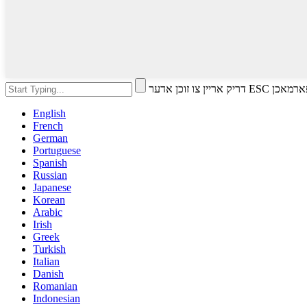
ו זוכן אדער ESC צו פארמאכן
English
French
German
Portuguese
Spanish
Russian
Japanese
Korean
Arabic
Irish
Greek
Turkish
Italian
Danish
Romanian
Indonesian