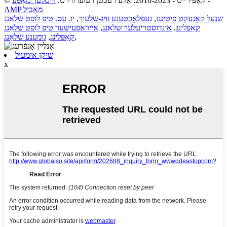
-
© קאַפּירייט - 2010-2023: אַלע רעכטן רעזערווירט.
זייטלעך מאַפּע
AMP מאָביל
שנעל קאָנעקט פיטינגז
,
געפלאָכטענע זויג-שלעוך
,
יו. עס. טיפּ לופט שלאַנג
קאַפּלינג
,
אינדוסטריעלער שלאַנג
,
אייראפעישער טיפּ לופט שלאַנג
,
קאַפּלינג
,
גומענע שלאַנג
שיקן אימעיל
x