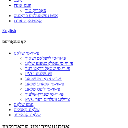
נייעס
וועגן אונדז
פאַבריק טור
אָפֿט געשטעלטע פֿראַגעס
קאָנטאַקט אונדז
English
קאַטעגאָריעס
פּי-ווי-סי שלאַנג
פּי-ווי-סי לייַפלאַט זשאָוך
פּי-ווי-סי געפלאָכטענע שלאָג
פּי-ווי-סי שטאָל דראָט רער
PVC זויג-שלענג
פּי-ווי-סי גאָרטן שלאַנג
פּי-ווי-סי קלאָרע שלאַנג
פּי-ווי-סי לופט שלאַנג
פּי-ווי-סי שפּריץ-שלעוך
PVC צווילינג וועלדינג רער
גומע שלאַנג
שלאַנג קאַפּלינג
שלאַנג קלאַמער
אויסגעצייכנטע פּראָדוקטן