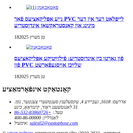
נייע אַפּליקאַציעס פֿאַר PVC לייַפלאַט רער אין דער
מינינג און קאַנסטראַקשאַן אינדוסטריע
18טן מערץ 2025
פֿון גאָרטן ביז אינדוסטריע: פֿילזײַטיקע אַפּליקאַציעס
פֿון PVC שלײַכן אויסגעפֿאָרשט
18טן מערץ 2025
קאָנטאַקט אינפֿאָרמאַציע
אַדרעס:
1618, געביידע 4, עקסעלענץ סענטשערי צענטער, נומ.
31 לאנגטשענג ראָוד, קינגדאַאָ, כינע
טעל.:
+86-532-83860726
לאַנדליין:
400-86-00000
sales02@eastophose.com
אימעיל: