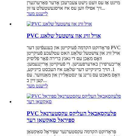
מיינט אַז עס וועט נישט צעברעכן אָדער פאַרערגערן
זיך אפילו ווען עס איז אויסגעשטעלט צו זון...
לייענט מער
PVC אויל זויג און צושטעל שלאנג
פּראָדוקט הקדמה פֿעיִקייטן און בענעפֿיטן דער PVC
אויל זויג און צושטעל שלאַנג האט עטלעכע פֿעיִקייטן
וואָס מאַכן עס די גאנץ ברירה פֿאַר פליסיק
אַריבערפירן באדערפענישן. די פֿעיִקייטן אַרייַננעמען:
1. הויך בייגיקייט דער שלאַנג איז העכסט בייגיקע,
וואָס מאכט עס גרינג צו ינסטאַלירן און מאַנוווער. עס
קען זיין ב...
לייענט מער
PVC פלעקסאַבאַל העליקס עקסטערנאַל
ספּיראַל סאַקשאַן רער
פּראָדוקט הקדמה עקסטערנער שפּיראַל סאַקשאַן