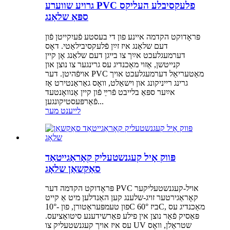
גרויע שווערע PVC פלעקסיבלע העליקס
ספּאַ שלאַנג
פּראָדוקט הקדמה איינע פון ​​די בעסטע פֿעיִקייטן פֿון
דעם שלאַנג איז זײַן פֿלעקסיבילאַטי. דאָס
דערמעגלעכט אײַך צו בייגן דעם שלאַנג אָן קיין
קנייטשן, אַזוי מאַכנדיג עס גרינגער צו נוצן און
אויפֿהיטן. דער PVC מאַטעריאַל דערמעגלעכט אויך
גרינג רייניקונג און וישאַלט, וואָס גאַראַנטירט אַז
אײַער ספּאַ בלייבט פֿרײַ פֿון קיין אַנוואָנטעד
פֿאַרפּעסטיקונגען...
לייענט מער
פּווק אָיל קעגנשטעליק קאָראַגייטאַד
סאַקשאַן שלאָג
פּראָדוקט הקדמה דער PVC אויל-קעגנשטעליקער
קאָראַגירטער זויג-שלענג קען האַנדלען מיט אַ קייט
פון טעמפּעראַטורן, פון -10°C ביז 60°C, מאַכנדיג עס
פּאַסיק פֿאַר נוצן אין פילע פאַרשידענע סיטואַציעס.
עס איז אויך קעגנשטעליק צו UV שטראַלן, וואָס