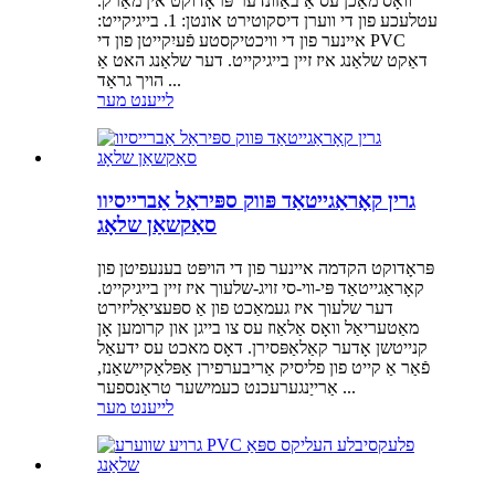
וואָס מאַכן עס אַ באַזונדער פּראָדוקט אין מאַרק.
עטלעכע פון ​​די ווערן דיסקוטירט אונטן: 1. בייגיקייט:
איינער פון די וויכטיקסטע פֿעיִקייטן פון די PVC
דאַקט שלאַנג איז זיין בייגיקייט. דער שלאַנג האט אַ
הויך גראַד ...
לייענט מער
גרין קאָראַגייטאַד פּווק ספּיראַל אַברייסיוו
סאַקשאַן שלאָג
פּראָדוקט הקדמה איינער פון די הויפּט בענעפיטן פון
קאָראַגייטאַד פּי-ווי-סי זויג-שלעוך איז זיין בייגיקייט.
דער שלעוך איז געמאַכט פון אַ ספּעציאַליזירט
מאַטעריאַל וואָס אַלאַוז עס צו בייגן און קרומען אָן
קנייטשן אָדער קאַלאַפּסירן. דאָס מאכט עס ידעאַל
פֿאַר אַ קייט פון פליסיק אַריבערפירן אַפּלאַקיישאַנז,
אַרייַנגערעכנט כעמישער טראַנספער ...
לייענט מער