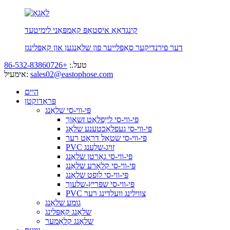
קינגדאַאָ איסטאָפּ קאָמפּאַני לימיטעד
דער פירנדיקער סאַפּלייער פון שלאַנגען און קאַפּלינגז
טעל.:
+86-532-83860726
sales02@eastophose.com
אימעיל:
היים
פּראָדוקטן
פּי-ווי-סי שלאַנג
פּי-ווי-סי לייַפלאַט זשאָוך
פּי-ווי-סי געפלאָכטענע שלאָג
פּי-ווי-סי שטאָל דראָט רער
PVC זויג-שלענג
פּי-ווי-סי גאָרטן שלאַנג
פּי-ווי-סי קלאָרע שלאַנג
פּי-ווי-סי לופט שלאַנג
פּי-ווי-סי שפּריץ-שלעוך
PVC צווילינג וועלדינג רער
גומע שלאַנג
שלאַנג קאַפּלינג
שלאַנג קלאַמער