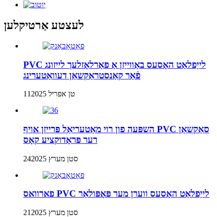
לעצטע אַרטיקלען
PVC לייַפלאַט האָסעס באַווייַזן אַ פאַרלאָזלעך לייזונג
פֿאַר קאַנסטראַקשאַן דעוואַטערינג
11טן אפריל 2025
השפּעה פון רוי מאַטעריאַל פּרייזן אויף PVC סאַקשאַן
רער פּראָדוקציע קאָס
24סטן מערץ 2025
פארוואס PVC לייַפלאַט האָסעס ווערן מער פּאָפּולאַר
21סטן מערץ 2025