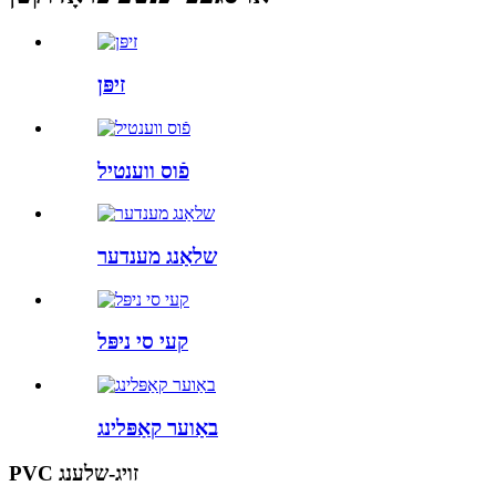
זיפּן
פֿוס ווענטיל
שלאַנג מענדער
קעי סי ניפּל
באַוער קאַפּלינג
PVC זויג-שלענג