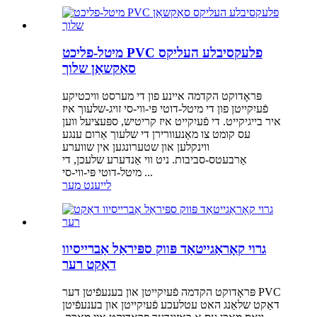
מיטל-פליכט PVC פלעקסיבלע העליקס
סאַקשאַן שלוך
פּראָדוקט הקדמה איינע פון ​​די מערסט וויכטיקע
פֿעיִקייטן פון די מיטל-דוטי פּי-ווי-סי זויג-שלעוך איז
איר בייגיקייט. די פֿעיִקייט איז קריטיש, ספּעציעל ווען
עס קומט צו מאַנעוורירן די שלעוך אַרום ענגע
ווינקלען און שטערונגען אין שווערע
אַרבעטס-סביבות. ניט ווי אַנדערע שלעכן, די
מיטל-דוטי פּי-ווי-סי ...
לייענט מער
גרוי קאָראַגייטאַד פּווק ספּיראַל אַברייסיוו
דאַקט רער
פּראָדוקט הקדמה פֿעיִקייטן און בענעפֿיטן דער PVC
דאַקט שלאַנג האט עטלעכע פֿעיִקייטן און בענעפֿיטן