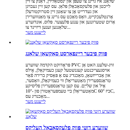
שלאַנג איז גרינג צו שעפּן און ינסטאַלירן, דאַנק צו זיין
לייכטן און פלעקסאַבאַלן פּלאַן. עס קען זיין געבויגן
און געדרייט אָן צו שאַטן זיין סטרוקטורעלן
אָרנטלעכקייט, וואָס מאַכט עס גרינג צו מאַנוווערירן
אַרום שטערונגען און ענגע פּלעצער. פּלוס, אונדזערע
שלאַנגען זענען דיזיינד צו...
לייענט מער
פּווק פיבער ריינפאָרסט סאַקשאַן שלאַנג
פּראָדוקט הקדמה שווערע PVC זויג-שלענג האט אַן
אויסגעצייכנטע קעגנשטעל קעגן כעמיקאַלן, אָילס
און אַברייזשאַן, מאַכנדיג עס אַ פּאַסיק ברירה פֿאַר
טראַנספערירן מאַטעריאַלן ווי כעמיקאַלן, וואַסער,
אָיל און שלייַם. עס קען טראַנספערירן פליסיקע
מאַטעריאַלן ביי טעמפּעראַטורן פון -10°C ביז 60°C,
מאַכנדיג עס...
לייענט מער
שווערע דוטי פּווק פלעקסאַבאַל העליקס