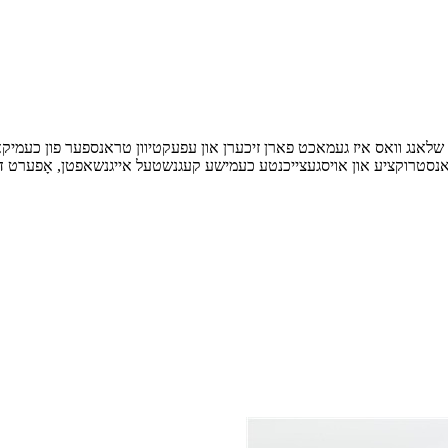
שלאנג וואס איז געמאכט פארן זיכערן און עפעקטיוון טראנספער פון כעמיקאל