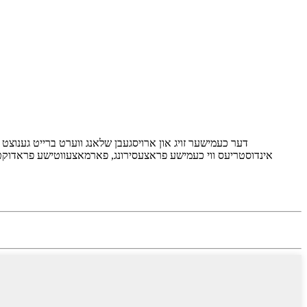
דער כעמישער זויג און ארויסגעבן שלאנג ווערט ברייט גענוצט 
אינדוסטריעס ווי כעמישע פראצעסירונג, פארמאצעווטישע פראדוקטן, א