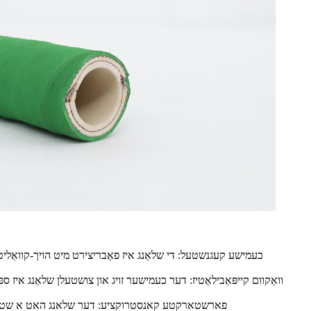
כעמישע קעגנשטעל: די שלאַנג איז פאַבריצירט מיט הויך-קוואַליטעט
וואַקוום קייפּאַבילאַטיז: דער כעמישער זויג און צושטעלן שלאַנג איז ספּעצ
פארשטארקטע קאנסטרוקציע: דער שלאנג האט א שטארק