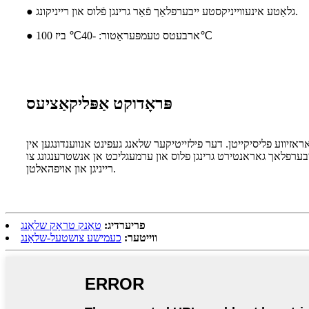
● גלאַטע אינעווייניקסטע ייבערפלאַך פֿאַר גרינגן פֿלוס און רייניקונג.
● ארבעטס טעמפּעראַטור: -40℃ ביז 100℃
פּראָדוקט אַפּליקאַציעס
זיווע פליסיקייטן. דער פילזייטיקער שלאנג געפינט אנווענדונגען אין
יבערפלאך גאראנטירט גרינגן פלוס און ערמעגליכט אן אנשטרענגונג צו
רייניגן און אויפהאלטן.
פריערדיג:
טאַנק טראָק שלאַנג
ווייטער:
כעמישע צושטעל-שלאַנג