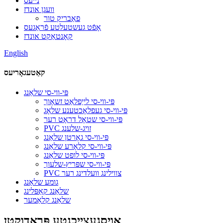
נייעס
וועגן אונדז
פאַבריק טור
אָפֿט געשטעלטע פֿראַגעס
קאָנטאַקט אונדז
English
קאַטעגאָריעס
פּי-ווי-סי שלאַנג
פּי-ווי-סי לייַפלאַט זשאָוך
פּי-ווי-סי געפלאָכטענע שלאָג
פּי-ווי-סי שטאָל דראָט רער
PVC זויג-שלענג
פּי-ווי-סי גאָרטן שלאַנג
פּי-ווי-סי קלאָרע שלאַנג
פּי-ווי-סי לופט שלאַנג
פּי-ווי-סי שפּריץ-שלעוך
PVC צווילינג וועלדינג רער
גומע שלאַנג
שלאַנג קאַפּלינג
שלאַנג קלאַמער
אויסגעצייכנטע פּראָדוקטן