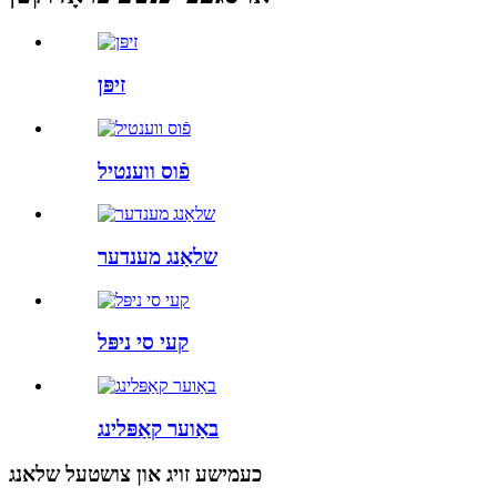
זיפּן
פֿוס ווענטיל
שלאַנג מענדער
קעי סי ניפּל
באַוער קאַפּלינג
כעמישע זויג און צושטעל שלאנג