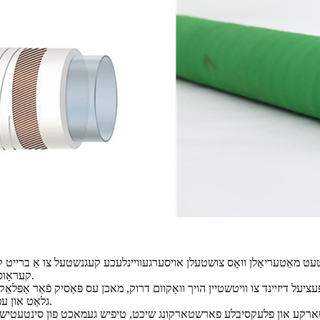
 מאַטעריאַלן וואָס צושטעלן אויסערגעוויינלעכע קעגנשטעל צו אַ ברייט קייט פו
קעראָוסיוו פליסיקייטן אָן קאָמפּראָמיס זיין אָרנטלעכקייט אָדער פאָרשטעלונג.
יעל דיזיינד צו וויטשטיין הויך וואַקוום דרוק, מאכן עס פּאַסיק פֿאַר אַפּלאַקייש
גלאַט און עפעקטיוו אַריבערפירן פון פליסיקייטן, אפילו אונטער שווער באדינגונגען.
ע און פלעקסיבלע פארשטארקונג שיכט, טיפיש געמאכט פון סינטעטישע