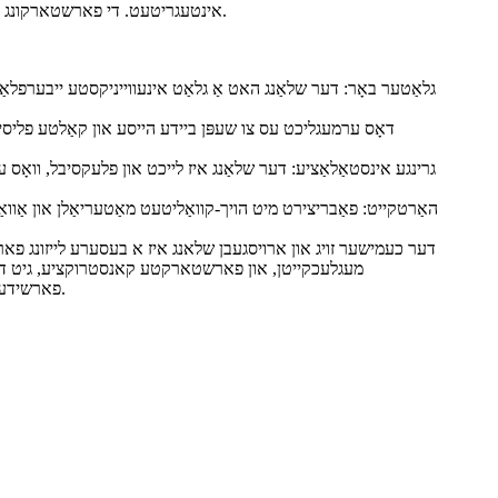
אינטעגריטעט. די פארשטארקונג פארהיט דעם שלאנג פון צוזאמענפאלן אונטער וואקיום אדער אויפרייסן אונטער דרוק, וואס גאראנטירט אפטימאלע פערפארמאנס און זיכערהייט.
גלאַטער באָר: דער שלאַנג האט אַ גלאַט אינעווייניקסטע ייבערפלאַך, ו
גרינגע אינסטאַלאַציע: דער שלאַנג איז לייכט און פלעקסיבל, וואָס ער
האַרטקייט: פאַבריצירט מיט הויך-קוואַליטעט מאַטעריאַלן און אַוואַ
דער כעמישער זויג און ארויסגעבן שלאנג איז א בעסערע לייזונג פאר 
מעגלעכקייטן, און פארשטארקטע קאנסטרוקציע, גיט דע
פארשידענארטיגע אנווענדונגען, גרינגע אינסטאלירונג, און לאנג-דויערנדיקע הארטקייט מאכן עס אן אידעאלע ברירה פאר א ברייטע רייע פון ​​אינדוסטריעס.