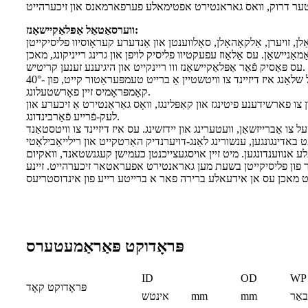
ווערסאַטאַל אַפּלאַקיישאַנז:
ַניישאַן. עס אַלאַוז עפעקטיוו פליסיק לויפן און גרינג רייניקונג, מאכן
עס פּאַסיק פֿאַר אַפּלאַקיישאַנז ווו ריינקייט און היגיענע זענען קריטיש.
טעמפּעראַטור קייט: דער כעמישער זויג און צושטעל שלאַנג איז דיזיינד צו וויטשטיין אַ ברייט טעמפּעראַטור קייט, פון -40°C ביז +100°C. דאָס ערמעגליכט עס צו שעפּן ביידע הייסע און קאַלטע פליסיקייטן אָן
קאָמפּראָמיס זיין פאָרשטעלונג.
ו פארשידענע פיטינגז און קאַפּלינגז, וואָס גאַראַנטירט אַ זיכערע און
לעק-פֿרייע פֿאַרבינדונג.
אַברייזשאַן, וועטערינג און יידזשינג. עס איז דיזיינד צו וויטסטאַנד
ע אנווענדונגען. מיט זיין אויסגעצייכנטן כעמישן קעגנשטאנד, וואקיום
ון פליסיקייטן בשעת מען גאראנטירט אפעראטאר זיכערהייט. זיינע
פּראָדוקט פּאַראַמעטערס
ID
OD
WP
פּראָדוקט קאָד
באַר
mm
mm
אינטש