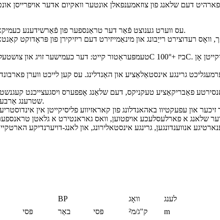
עס ווערט גענוצט פֿאַר דער טראַנספער פון פֿאַרשידענע כעמיקאַלן, זויערן, אַלקאָהאָלן, סאָלווענטן און אַנדערע קעראָוסיוו פליסיקייטן.
ואָס רעדוצירט רייַבונג און מינאַמייזירט דעם ריזיקירן פון פּראָדוקט קאַנטאַמא
מעגליכט גרינגע אינסטאַלאַציע און האַנדלינג. עס קען לייכט ווערן פארבונדן צ
נסירטע פאַבריקאַציע טעקניקס, דעם שלאַנג אָפפערס ויסגעצייכנט קעגנשטעל צו 
שטרענג אַרבעט באדינגונגען, ענשורינג לאַנג-דויערנדיק האַרטקייט און רילייאַבילאַטי.
זיכער און עפעקטיוו באהאנדלונג פון קאראזיווע פליסיקייטן אין אינדוסטריעל
ר שלאנג א פארלעסלעכע אויפטוען, וואס גאראנטירט א גלאטן טראנספער פ
לענג
וואָג
BP
m
ק"ג/מ²
פּסי
באַר
פּסי