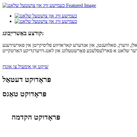
קורצע באַשרייַבונג:
ן, זויערן, סאלווענטן, און אנדערע קאראזיווע פליסיקייטן אין פארשידענע
שיקט אַן אימעיל צו אונדז
פּראָדוקט דעטאַל
פּראָדוקט טאַגס
פּראָדוקט הקדמה