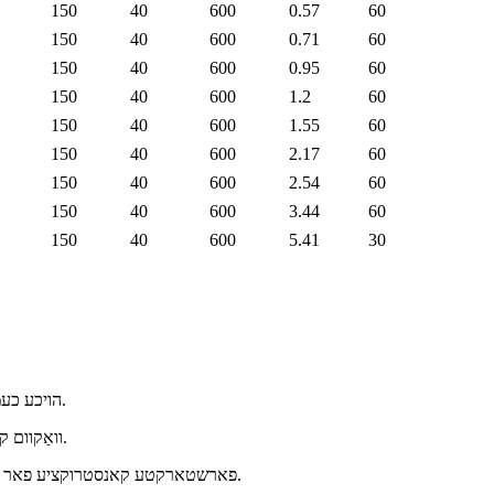
150
40
600
0.57
60
150
40
600
0.71
60
150
40
600
0.95
60
150
40
600
1.2
60
150
40
600
1.55
60
150
40
600
2.17
60
150
40
600
2.54
60
150
40
600
3.44
60
150
40
600
5.41
30
● הויכע כעמישע קעגנשטעל פאר זיכערן טראנספער פון קאראזיווע פליסיקייטן.
● וואַקוום קייפּאַבילאַטיז פֿאַר עפעקטיוו סאַקשאַן און עקספּרעס פון פליסיקייטן.
● פארשטארקטע קאנסטרוקציע פאר שטארקייט און פארמיידונג פון שלאנג צוזאמענפאל אדער אויפרייסן.