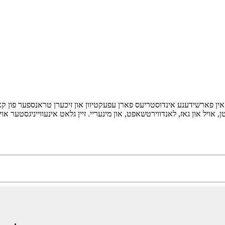
אין פארשידענע אינדוסטריעס פארן עפעקטיוון און זיכערן טראנספער פון קארא
ויל און גאז, לאנדווירטשאפט, און מינעריי. זיין גלאט אינעווייניגסטער או