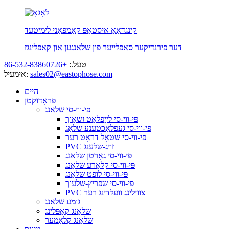
קינגדאַאָ איסטאָפּ קאָמפּאַני לימיטעד
דער פירנדיקער סאַפּלייער פון שלאַנגען און קאַפּלינגז
טעל.:
+86-532-83860726
sales02@eastophose.com
אימעיל:
היים
פּראָדוקטן
פּי-ווי-סי שלאַנג
פּי-ווי-סי לייַפלאַט זשאָוך
פּי-ווי-סי געפלאָכטענע שלאָג
פּי-ווי-סי שטאָל דראָט רער
PVC זויג-שלענג
פּי-ווי-סי גאָרטן שלאַנג
פּי-ווי-סי קלאָרע שלאַנג
פּי-ווי-סי לופט שלאַנג
פּי-ווי-סי שפּריץ-שלעוך
PVC צווילינג וועלדינג רער
גומע שלאַנג
שלאַנג קאַפּלינג
שלאַנג קלאַמער