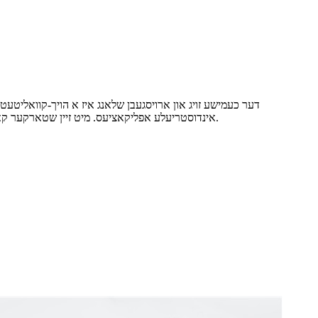
דער כעמישע זויג און ארויסגעבן שלאנג איז א הויך-קוואליטעט 
אינדוסטריעלע אפליקאציעס. מיט זיין שטארקער קאנסטרוקציע און אויסגעצייכנטע כעמישע קעגנשטעל אייגנשאפטן, אָפערט דער שלאנג א פארלעסלעכע פאָרשטעלונג און לאנג-דויערנדיקע האַרטקייט.