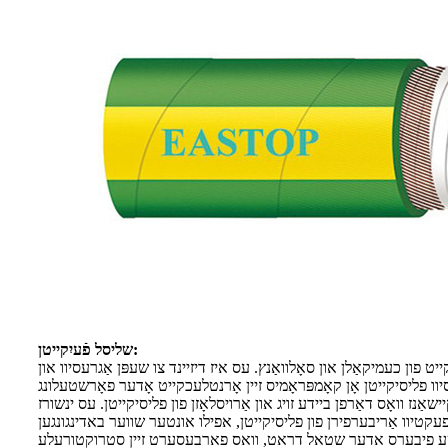
שליסל פֿעיִקייטן:
ן כעמיקאַלן און סאָלוואַנץ. עס איז דיזיינד צו שעפּן אַגרעסיוו און
אַנז וואָס דאַרפן ביידע זויג און אַרויסלאָזן פון פליסיקייטן. עס ינשורז
 פיבערס אדער שטאל דראט, וואס פארבעסערט זיין סטרוקטורעלע