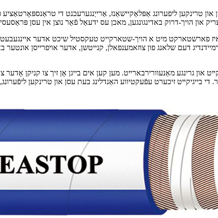
ן און טרינקען ליפערונג אַפּלאַקיישאַנז, אַרייַנגערעכנט די טראַנספּאָרטאַציע פו
יז פארשטארקט מיט א הויך-שטארקייט טעקסטיל שיכט אדער איינגעבעטן 
דנדיג דעם שלאנג פון צוזאמענפאלן, קנייטשן, אדער אויפרייסן אונטער באדי
ט און גרינגע מאַנעוורירבארײט. מען קען אים בייגן אָן זיך צו קניקן אָדער צו 