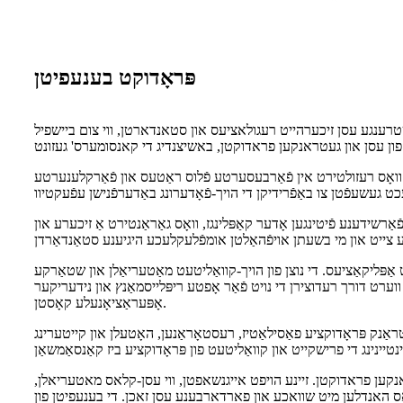
פּראָדוקט בענעפיטן
 און סטאנדארטן, ווי צום ביישפיל FDA, EC, און אנדערע לאקאלע אגענטורן'ס גיידליינז. דורך ניצן
ג, וואָס רעזולטירט אין פֿאַרבעסערטע פֿלוס ראַטעס און פֿאַרקלענערטע
אַרשידענע פֿיטינגען אָדער קאַפּלינגז, וואָס גאַראַנטירט אַ זיכערע און
ַפּליקאַציעס. די נוצן פון הויך-קוואַליטעט מאַטעריאַלן און שטאַרקע
ערט דורך רעדוצירן די נויט פֿאַר אָפטע ריפּלייסמאַנץ און נידעריקער
אָפּעראַציאָנעלע קאָסטן.
ראַנק פּראָדוקציע פאַסילאַטיז, רעסטאָראַנען, האָטעלן און קייטערינג
קען פראדוקטן. זיינע הויפט אייגנשאפטן, ווי עסן-קלאס מאטעריאלן,
 האנדלען מיט שוואכע און פארדארבענע עסן זאכן. די בענעפיטן פון