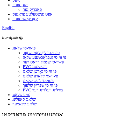
נייעס
וועגן אונדז
פאַבריק טור
אָפֿט געשטעלטע פֿראַגעס
קאָנטאַקט אונדז
English
קאַטעגאָריעס
פּי-ווי-סי שלאַנג
פּי-ווי-סי לייַפלאַט זשאָוך
פּי-ווי-סי געפלאָכטענע שלאָג
פּי-ווי-סי שטאָל דראָט רער
PVC זויג-שלענג
פּי-ווי-סי גאָרטן שלאַנג
פּי-ווי-סי קלאָרע שלאַנג
פּי-ווי-סי לופט שלאַנג
פּי-ווי-סי שפּריץ-שלעוך
PVC צווילינג וועלדינג רער
גומע שלאַנג
שלאַנג קאַפּלינג
שלאַנג קלאַמער
אויסגעצייכנטע פּראָדוקטן