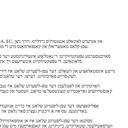
עסן-קלאס מאטעריאלן און קאנפארמאַנס מיט די סטאנדארטן, גאראנטירט דער שלאנג דעם זיכערן און היגיענישן טראנספארט פון עסן און געטראנקען פראדוקטן, באשיצנדיג די קאנסומערס' געזונט.
פֿאַרבעסערטע עפֿעקטיווקייט: די נאָטלאָזע אינעווייניקסטע רער פֿו
בלאַקאַזשן. די עפֿעקטיווקייט איבערזעצט זיך אין שנעלערע און מער עפֿעקטיווע עסן און געטראַנק ליפֿערונג, וואָס דערמעגלעכט געשעפֿטן צו באַפֿרידיקן די הויך-פֿאָדערונג באַדערפֿנישן עפֿעקטיוו.
גרינגע אינסטאַלאַציע און וישאַלט: דער עסן-ליפערונג שלאַנג איז דיזיינד
לעק-פֿרייע פֿאַרבינדונג. דערצו, דער שלאַנג'ס פּלאַן פֿאַרפּשוטערט רייניקונג און סטעריליזאַציע פּראָצעסן, שפּאָרנדיק ביידע צייט און מי בשעתן אויפֿהאַלטן אומפֿלעקלעכע היגיענע סטאַנדאַרדן.
האַרטקייט און לאַנגלעבן: דער עסן-ליפערונג שלאַנג איז געב
קאַנסטרוקציע גאַראַנטירט קעגנשטעל צו טראָגן, וועטער און כעמיקאַל
אַפּליקאַציעס: דער עסן-ליפערונג שלאַנג איז ברייט אָנווענד
באַדינונגען. עס איז אַ וויכטיק געצייַג פֿאַר גלאַט און היגיעניש טראַנספּאָרט פון פֿאַרשיידענע עסן און געטראַנק פּראָדוקטן, און מיינטיינינג די פרישקייט און קוואַליטעט פון פּראָדוקציע ביז קאַנסאַמשאַן.
מסקנא: דער עסן-ליפערונג שלאנג איז אן אומפארמיידלע
ווערסאטילעטי, שטארקייט, בייגיקייט, און קאנפארמענץ מיט עסן ז