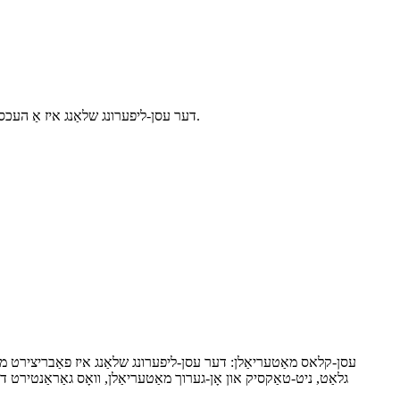
דער עסן-ליפערונג שלאַנג איז אַ העכסט פאַרלעסלעך און עפעקטיוו פּראָדוקט ספּעציעל דיזיינד פֿאַר די זיכער טראַנספּאָרטאַציע פון ​​עסן און געטראַנק פּראָדוקטן אין פֿאַרשידענע ינדאַסטריז.
עסן-קלאס מאַטעריאַלן: דער עסן-ליפערונג שלאַנג איז פאַבריצירט מ
גלאַט, ניט-טאַקסיק און אָן-גערוך מאַטעריאַלן, וואָס גאַראַנטירט