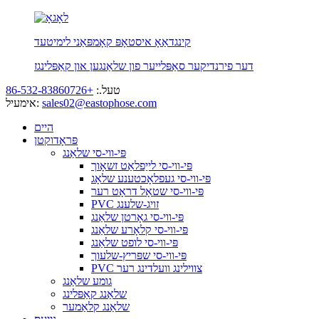
קינגדאַאָ איסטאָפּ קאָמפּאַני לימיטעד
דער פירנדיקער סאַפּלייער פון שלאַנגען און קאַפּלינגז
טעל.:
+86-532-83860726
sales02@eastophose.com
אימעיל:
היים
פּראָדוקטן
פּי-ווי-סי שלאַנג
פּי-ווי-סי לייַפלאַט זשאָוך
פּי-ווי-סי געפלאָכטענע שלאָג
פּי-ווי-סי שטאָל דראָט רער
PVC זויג-שלענג
פּי-ווי-סי גאָרטן שלאַנג
פּי-ווי-סי קלאָרע שלאַנג
פּי-ווי-סי לופט שלאַנג
פּי-ווי-סי שפּריץ-שלעוך
PVC צווילינג וועלדינג רער
גומע שלאַנג
שלאַנג קאַפּלינג
שלאַנג קלאַמער