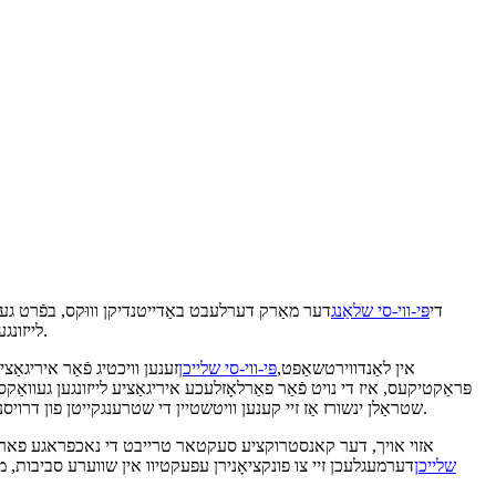
די
פּי-ווי-סי שלאַנג
דער מאַרק דערלעבט באַדייטנדיקן וווּקס, בפֿרט גע
האָבן זיך אַרויסגעוויזן ווי אַ בילכער ברירה צוליב זייער ווערסאַטילאַטי, קאָסטן-עפעקטיווקייט און ריזיליאַנס.
לייזונג
אין לאַנדווירטשאַפט,
פּי-ווי-סי שלייכן
זענען וויכטיג פֿאַר איריגאַ
פּראַקטיקעס, איז די נויט פֿאַר פאַרלאָזלעכע איריגאַציע לייזונגען געוואַקסן
שפּרינקלער סיסטעמען. זייער קעגנשטעל צו וועטער און UV שטראַלן ינשורז אַז זיי קענען וויטשטיין די שטרענגקייטן פון דרויסנדיק נוצן, פּראַוויידינג פאַרמערס מיט אַ לאַנג-דויערנדיק לייזונג וואָס ראַדוסאַז וישאַלט קאָס.
אזוי אויך, דער קאנסטרוקציע סעקטאר טרייבט די נאכפראגע פאר
שלייכן
דערמעגלעכן זיי צו פונקציאָנירן עפעקטיוו אין שווערע סביבות, מ