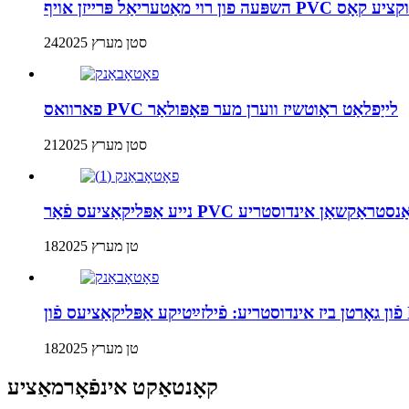
שאַן רער פּראָדוקציע קאָס
24סטן מערץ 2025
פארוואס PVC לייַפלאַט ראָוטשיז ווערן מער פּאָפּולאַר
21סטן מערץ 2025
 מינינג און קאַנסטראַקשאַן אינדוסטריע
18טן מערץ 2025
18טן מערץ 2025
קאָנטאַקט אינפֿאָרמאַציע