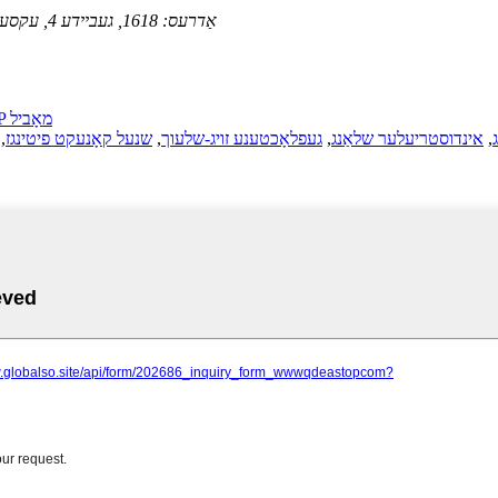
אַדרעס:
1618, געביידע 4, עקסעלענץ סענטשערי צענטער, נומ. 31 לאנגטשענג ראָוד, קינגדאַאָ, כינע
AMP מאָביל
,
אינדוסטריעלער שלאַנג
,
געפלאָכטענע זויג-שלעוך
,
שנעל קאָנעקט פיטינגז
,