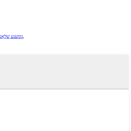
,
גומענע שלאַנג