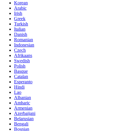
Korean
Arabic
Irish
Greek
Turkish
Italian
Danish
Romanian
Indonesian
Czech
Afrikaans
Swedish
Polish
Basque
Catalan
Esperanto
Hindi
Lao
Albanian
Amharic
Armenian
Azerbaijani
Belarusian
Bengali
Bosnian