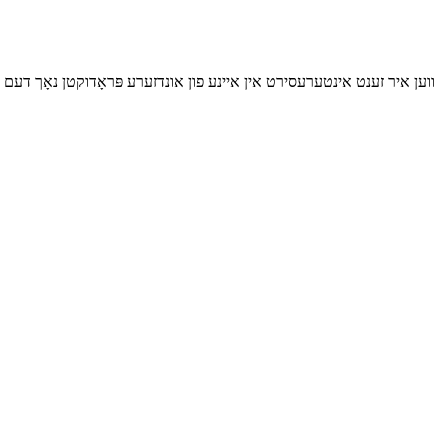
ווען איר זענט אינטערעסירט אין איינע פון ​​אונדזערע פּראָדוקטן נאָך דעם 