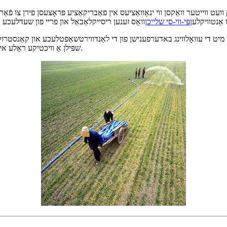
ועט ווייטער וואַקסן ווי ינאָוואַציעס אין פאַבריקאַציע פּראָצעסן פירן צו 
אַנטוויקלען
פּי-ווי-סי שלייכן
יט די עוואָלווינג באדערפענישן פון די לאַנדווירטשאַפטלעכע און קאַנסטרוקצי
שפּילן אַ וויכטיקע ראָלע אין פֿאַרבעסערן עפֿעקטיווקייט און סאַסטיינאַביליטי אין פליסיק פאַרוואַלטונג.