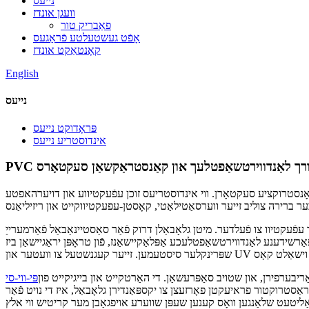
נייעס
וועגן אונדז
פאַבריק טור
אָפֿט געשטעלטע פֿראַגעס
קאָנטאַקט אונדז
English
נייעס
פּראָדוקט נייעס
אינדוסטריע נייעס
בן דורך לאַנדווירטשאַפטלעך און קאַנסטראַקשאַן סעקטאָרס
אָנסטרוקציע סעקטאָרן. ווי אינדוסטריעס זוכן עפֿעקטיווע און דויערהאפטע
ֿעקטיוו צו פֿעלדער. מיטן גלאָבאַלן דרוק פֿאַר סאַסטיינאַבאַל פֿאַרמערייַ
פֿאַרשידענע לאַנדווירטשאַפטלעכע אַפּלאַקיישאַנז, פֿון טראָפּן יראַגיישאַן ביז
 אַריבערפירן, און שטויב סאַפּרעשאַן. די האַרטקייט און בייגיקייט פון
פּי-ווי-סי
סטרוקטור פראיעקטן פאָרזעצן צו יקספּאַנדירן גלאָבאַל, איז די נויט פֿאַר