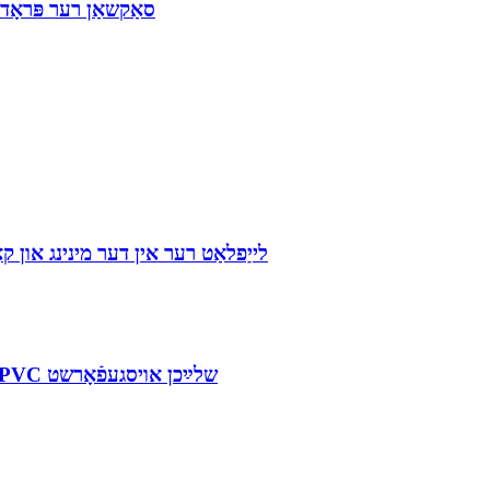
השפּעה פון רוי מאַטעריאַל פּרייזן אויף PVC סאַק
נייע אַפּליקאַציעס פֿאַר PVC לייַפלאַט רער אין דער
פֿון גאָרטן ביז אינדוסטריע: פֿילזײַטיקע אַפּליקאַציעס פֿון PVC שלײַכן אויסגעפֿאָרשט