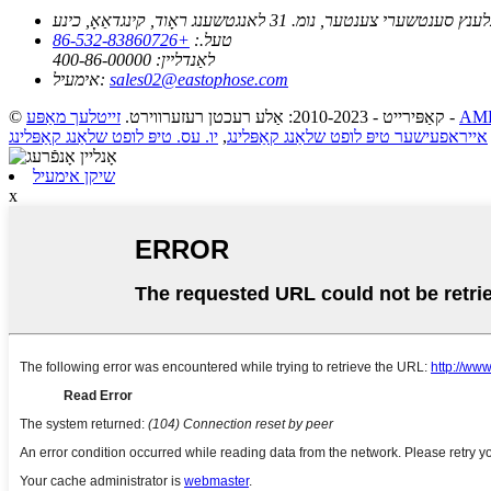
טעל.:
+86-532-83860726
לאַנדליין:
400-86-00000
sales02@eastophose.com
אימעיל:
-
© קאַפּירייט - 2010-2023: אַלע רעכטן רעזערווירט.
זייטלעך מאַפּע
אייראפעישער טיפּ לופט שלאַנג קאַפּלינג
,
יו. עס. טיפּ לופט שלאַנג קאַפּלינג
שיקן אימעיל
x