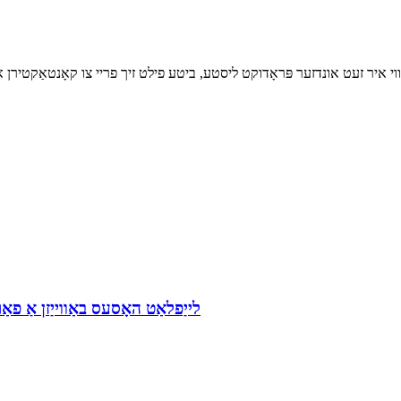
ווי איר זעט אונדזער פּראָדוקט ליסטע, ביטע פילט זיך פריי צו קאָנטאַקטירן א
PVC לייַפלאַט האָסעס באַווייַזן אַ 