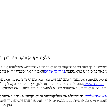
PVC שלאַנג מאַרק וווּקס געטרי
שטיצט דורך דער וואַקסנדיקער נאָכפֿראַגע פֿון לאַנדווירטשאַפֿטלעכע און ק
ען פֿאַר פֿליסיקייט טראַנספֿער,
פּי-ווי-סי שלייכן
ציע סיסטעמען, וואָס געבן די מעגלעכקייט פֿאַר פאַרמערס צו צושטעלן וואַסער עפ
.
פּי-ווי-סי שלייכן
זענען לייכט און גרינג צו האַנדלען, מאַכנדיג זיי ידעאַל פֿאַר 
פּי-ווי-סי שלייכן
, ספּעציעל פֿאַר אַפּליקאַציעס ווי קאָנקרעט פּאָמפּן, וואַסער
אכנדיג זיי אומפארמיידלעכע מכשירים אויף קאנסטרוקציע זייטלעך. ווי אינפראַ
הויך-קוואַליטעט שלאַנגען וואָס קענען שעפּן שווערע אויפגאַבן מער קריטיש ווי אלץ.