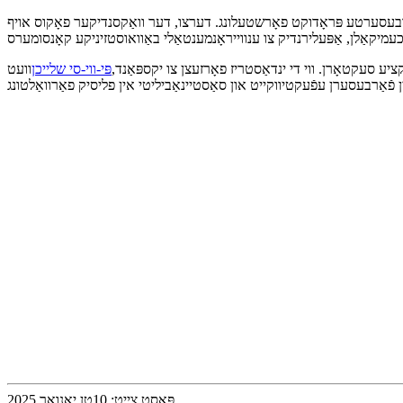
פֿאַרבעסערטע פּראָדוקט פאָרשטעלונג. דערצו, דער וואַקסנדיקער פאָקוס אויף
ע סעקטאָרן. ווי די ינדאַסטריז פאָרזעצן צו יקספּאַנד,
פּי-ווי-סי שלייכן
וועט
פּאָסט צייט: 10טן יאַנואַר 2025