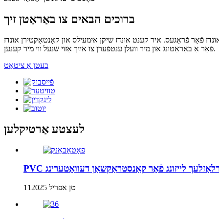
ברוכים הבאים צו באַראַטן זיך
ונדז פֿאַר פֿראַגעס. איר קענט אונדז שיקן אימעילס און קאָנטאַקטירן אונדז
פֿאַר אַ באַראַטונג און מיר וועלן ענטפֿערן צו אײַך אַזוי שנעל ווי מיר קענען.
בעטן אַ ציטאַט
לעצטע אַרטיקלען
פאַרלאָזלעך לייזונג פֿאַר קאַנסטראַקשאַן דעוואַטערינג
11טן אפריל 2025