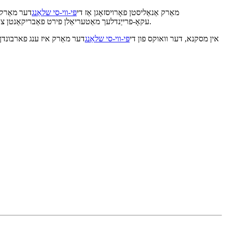
מאַרק אַנאַליסטן פאָרויסזאָגן אַז די
פּי-ווי-סי שלאַנג
דער מאַרק ו
וואָס זענען ריסייקלאַבאַל און פריי פון שעדלעכע כעמיקאַלן, אַפּעלירנדיק צו ענווייראָנמענטאַלי באַוואוסטזיניקע קאָנסומערס.
עקאָ-פרייַנדלעך מאַטעריאַלן פירט פאַבריקאַנטן צו 
אין מסקנא, דער וואוקס פון די
פּי-ווי-סי שלאַנג
דער מאַרק איז ענג פארבונדן מ