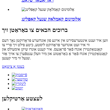
ראַדיאַטאָר שלאַנג
אַלומינום קאַמלאָק שנעל קאַפּלינג
ברוכים הבאים צו באַראַטן זיך
ווען איר זענט אינטערעסירט אין איינע פון ​​אונדזערע פּראָדוקטן נאָך דעם
ווי איר זעט אונדזער פּראָדוקט ליסטע, ביטע פילט זיך פריי צו
קאָנטאַקטירן אונדז פֿאַר פֿראַגעס. איר קענט אונדז שיקן אימעילס און
קאָנטאַקטירן אונדז פֿאַר אַ באַראַטונג און מיר וועלן ענטפֿערן צו אײַך אַזוי
שנעל ווי מיר קענען.
בעטן אַ ציטאַט
לעצטע אַרטיקלען