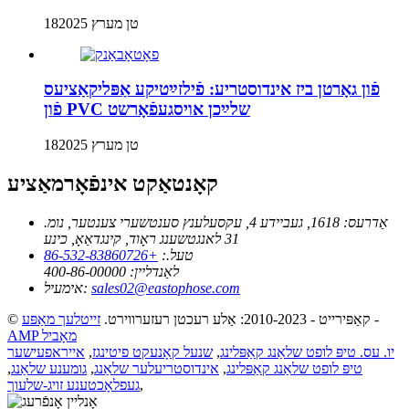
18טן מערץ 2025
פֿון גאָרטן ביז אינדוסטריע: פֿילזײַטיקע אַפּליקאַציעס
פֿון PVC שלײַכן אויסגעפֿאָרשט
18טן מערץ 2025
קאָנטאַקט אינפֿאָרמאַציע
אַדרעס:
1618, געביידע 4, עקסעלענץ סענטשערי צענטער, נומ.
31 לאנגטשענג ראָוד, קינגדאַאָ, כינע
טעל.:
+86-532-83860726
לאַנדליין:
400-86-00000
sales02@eastophose.com
אימעיל:
-
© קאַפּירייט - 2010-2023: אַלע רעכטן רעזערווירט.
זייטלעך מאַפּע
AMP מאָביל
יו. עס. טיפּ לופט שלאַנג קאַפּלינג
,
שנעל קאָנעקט פיטינגז
,
אייראפעישער
טיפּ לופט שלאַנג קאַפּלינג
,
אינדוסטריעלער שלאַנג
,
גומענע שלאַנג
,
,
געפלאָכטענע זויג-שלעוך