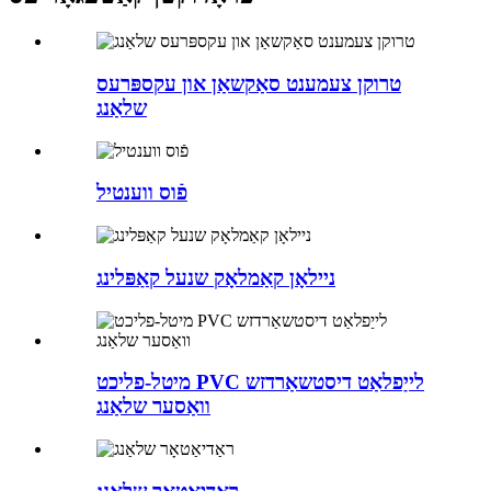
טרוקן צעמענט סאַקשאַן און עקספּרעס
שלאַנג
פֿוס ווענטיל
ניילאָן קאַמלאָק שנעל קאַפּלינג
מיטל-פליכט PVC לייַפלאַט דיסטשאַרדזש
וואַסער שלאַנג