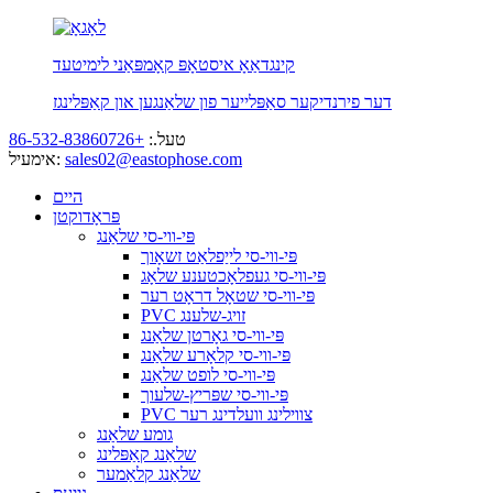
קינגדאַאָ איסטאָפּ קאָמפּאַני לימיטעד
דער פירנדיקער סאַפּלייער פון שלאַנגען און קאַפּלינגז
טעל.:
+86-532-83860726
sales02@eastophose.com
אימעיל:
היים
פּראָדוקטן
פּי-ווי-סי שלאַנג
פּי-ווי-סי לייַפלאַט זשאָוך
פּי-ווי-סי געפלאָכטענע שלאָג
פּי-ווי-סי שטאָל דראָט רער
PVC זויג-שלענג
פּי-ווי-סי גאָרטן שלאַנג
פּי-ווי-סי קלאָרע שלאַנג
פּי-ווי-סי לופט שלאַנג
פּי-ווי-סי שפּריץ-שלעוך
PVC צווילינג וועלדינג רער
גומע שלאַנג
שלאַנג קאַפּלינג
שלאַנג קלאַמער