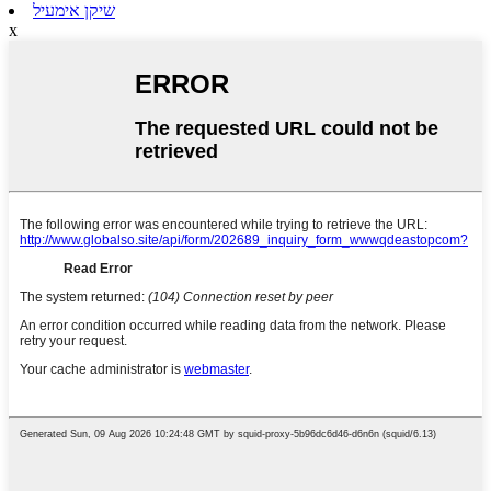
שיקן אימעיל
x