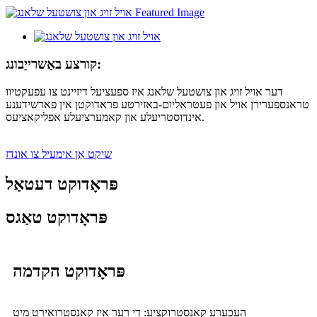
קורצע באַשרייַבונג:
דער אויל זויג און צושטעל שלאנג איז ספעציעל דיזיינט צו עפעקטיוו
טראנספערירן אויל און פעטראליום-באזירטע פראדוקטן אין פארשידענע
אינדוסטריעלע און קאמערציעלע אפליקאציעס.
שיקט אַן אימעיל צו אונדז
פּראָדוקט דעטאַל
פּראָדוקט טאַגס
פּראָדוקט הקדמה
העכערע קאנסטרוקציע: די רער איז קאנסטרואירט מיט