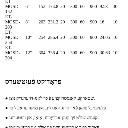
ET-
MOSD-
6"
152
174.8
20
300
60
900
9.58
30
152
ET-
MOSD-
8"
203
231.2
20
300
60
900
16
10
203
ET-
MOSD-
10"
254
286.4
20
300
60
900
24.05
10
254
ET-
MOSD-
12"
304
338.4
20
300
60
900
30.63
10
304
פּראָדוקט פֿעיִטשערס
● שטאַרקע קאָנסטרוקציע פֿאַר לאַנג-דויערנדיק נוצן.
● פלעקסיבל פּלאַן פֿאַר גרינג האַנדלינג און מאַנווועראַביליטי.
● קעגנשטעלט זיך קעגן אברייַבונג, אָזאָן, און וועטערונג.
● פּאַסיק פֿאַר אַ ברייטע קייט פון אָילס און ברענשטאָפֿן.