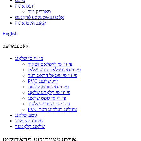
נייעס
וועגן אונדז
פאַבריק טור
אָפֿט געשטעלטע פֿראַגעס
קאָנטאַקט אונדז
English
קאַטעגאָריעס
פּי-ווי-סי שלאַנג
פּי-ווי-סי לייַפלאַט זשאָוך
פּי-ווי-סי געפלאָכטענע שלאָג
פּי-ווי-סי שטאָל דראָט רער
PVC זויג-שלענג
פּי-ווי-סי גאָרטן שלאַנג
פּי-ווי-סי קלאָרע שלאַנג
פּי-ווי-סי לופט שלאַנג
פּי-ווי-סי שפּריץ-שלעוך
PVC צווילינג וועלדינג רער
גומע שלאַנג
שלאַנג קאַפּלינג
שלאַנג קלאַמער
אויסגעצייכנטע פּראָדוקטן