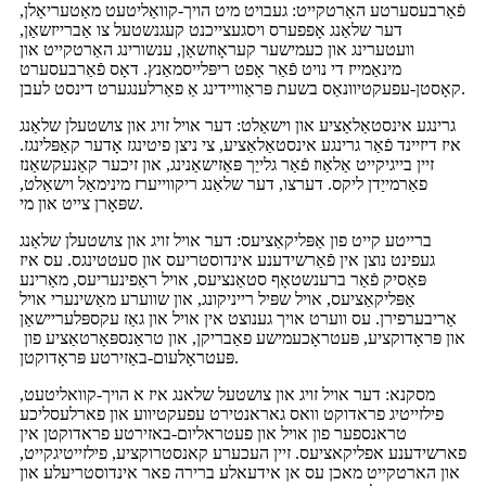
פֿאַרבעסערטע האַרטקייט: געבויט מיט הויך-קוואַליטעט מאַטעריאַלן,
דער שלאַנג אָפפערס ויסגעצייכנט קעגנשטעל צו אַברייזשאַן,
וועטערינג און כעמישער קעראָוזשאַן, ענשורינג האַרטקייט און
מינאַמייז די נויט פֿאַר אָפט ריפּלייסמאַנץ. דאָס פֿאַרבעסערט
קאָסטן-עפעקטיוונאַס בשעת פּראַוויידינג אַ פאַרלענגערט דינסט לעבן.
גרינגע אינסטאַלאַציע און וישאַלט: דער אויל זויג און צושטעלן שלאַנג
איז דיזיינד פֿאַר גרינגע אינסטאַלאַציע, צי ניצן פיטינגז אָדער קאַפּלינגז.
זיין בייגיקייט אַלאַוז פֿאַר גלייַך פּאַזישאַנינג, און זיכער קאַנעקשאַנז
פאַרמייַדן ליקס. דערצו, דער שלאַנג ריקווייערז מינימאַל וישאַלט,
שפּאָרן צייט און מי.
ברייטע קייט פון אַפּליקאַציעס: דער אויל זויג און צושטעלן שלאַנג
געפינט נוצן אין פֿאַרשידענע אינדוסטריעס און סעטטינגס. עס איז
פּאַסיק פֿאַר ברענשטאָף סטאַנציעס, אויל ראַפינעריעס, מאַרינע
אַפּליקאַציעס, אויל שפּיל רייניקונג, און שווערע מאַשינערי אויל
אַריבערפירן. עס ווערט אויך גענוצט אין אויל און גאַז עקספּלעריישאַן
און פּראָדוקציע, פּעטראָכעמישע פאַבריקן, און טראַנספּאָרטאַציע פון ​​
פּעטראָלעום-באַזירטע פּראָדוקטן.
מסקנא: דער אויל זויג און צושטעל שלאנג איז א הויך-קוואליטעט,
פילזייטיג פראדוקט וואס גאראנטירט עפעקטיווע און פארלעסליכע
טראנספער פון אויל און פעטראליום-באזירטע פראדוקטן אין
פארשידענע אפליקאציעס. זיין העכערע קאנסטרוקציע, פילזייטיגקייט,
און הארטקייט מאכן עס אן אידעאלע ברירה פאר אינדוסטריעלע און