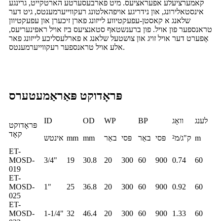
קאמערציעלע אפעראציעס. מיט פארבעסערטע הארטקייט, גרינגע
אינסטאלירונג, און נידריגע אויפהאלטונג רעקווייערמענטס, גיט דער
שלאנג א קאסטן-עפעקטיווע לייזונג פארן זיכערן און עפעקטיוון
טראנספער פון אויל. פון ברענשטאף סטאנציעס ביז אויל ראפינעריעס,
אָפערט דער אויל זויג און צושטעל שלאנג א פארלעסליכע לייזונג פאר
אלע אויל טראנספער רעקווייערמענטס.
פּראָדוקט פּאַראַמעטערס
לענג
וואָג
BP
WP
OD
ID
פּראָדוקט
קאָד
m
ק"ג/מ²
פּסי
באַר
פּסי
באַר
mm
mm
אינטש
ET-
MOSD-
3/4"
19
30.8
20
300
60
900
0.74
60
019
ET-
MOSD-
1"
25
36.8
20
300
60
900
0.92
60
025
ET-
MOSD-
1-1/4"
32
46.4
20
300
60
900
1.33
60