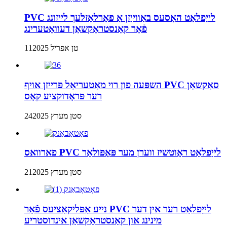
PVC לייַפלאַט האָסעס באַווייַזן אַ פאַרלאָזלעך לייזונג
פֿאַר קאַנסטראַקשאַן דעוואַטערינג
11טן אפריל 2025
השפּעה פון רוי מאַטעריאַל פּרייזן אויף PVC סאַקשאַן
רער פּראָדוקציע קאָס
24סטן מערץ 2025
פארוואס PVC לייַפלאַט ראָוטשיז ווערן מער פּאָפּולאַר
21סטן מערץ 2025
נייע אַפּליקאַציעס פֿאַר PVC לייַפלאַט רער אין דער
מינינג און קאַנסטראַקשאַן אינדוסטריע