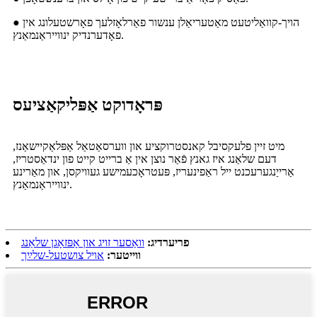
● הויך-קוואַליטעט מאַטעריאַלן ענשור פאַרלאָזלעך פאָרשטעלונג אין
פאָדערנדיק ינווייראַנמאַנץ.
פּראָדוקט אַפּליקאַציעס
מיט זיין פלעקסיבל קאנסטרוקציע און ווערסאַטאַל אַפּלאַקיישאַנז,
דעם שלאַנג איז גאנץ פֿאַר נוצן אין אַ ברייט קייט פון ינדאַסטריז,
אַרייַנגערעכנט ייל ראַפינעריז, פּעטראָכעמישע געוויקסן, און מאַרינע
ינווייראַנמאַנץ.
פריערדיג:
וואַסער זויג און אָפּזאָגן שלאַנג
ווייטער:
אויל צושטעל-שלײַך