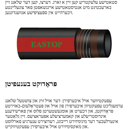
סטאטישע עלעקטריע קען זיין א זארג. דערצו, קען דער שלאנג זיין
בארעכטיגט מיט אנטיסטאטישע אייגנשאפטן פאר צוגעלייגטע
זיכערהייט אין ספעציפישע אנווענדונגען.
פּראָדוקט בענעפיטן
עפעקטיווער אויל איבערפירן: דער אויל זויג און צושטעל שלאנג
ערמעגליכט עפעקטיוון איבערפירן פון אויל און פּעטראָלעום-באזירטע
פּראָדוקטן, און זיכערט אן אומגעשטערטן פלוס אין פארשידענע
אינדוסטריעלע און קאמערציעלע אפעראציעס. זיין גלאַטער
אינערלעכער רער מינימיזירט רייבונג, רעדוצירט ענערגיע פארלוסט
און מאקסימיזירט אויל איבערפירן עפעקטיווקייט.