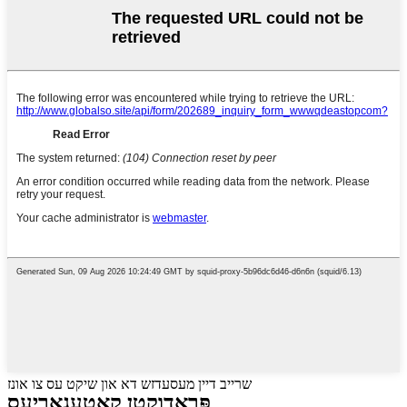
שרייב דיין מעסעדזש דא און שיקט עס צו אונז
פּראָדוקטן קאַטעגאָריעס