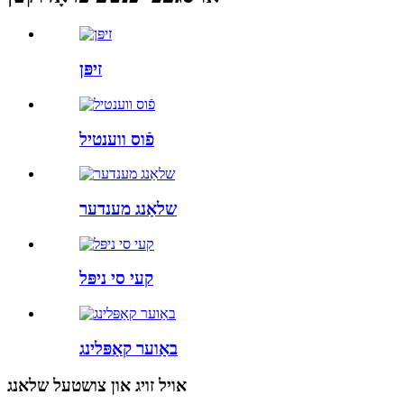
זיפּן
פֿוס ווענטיל
שלאַנג מענדער
קעי סי ניפּל
באַוער קאַפּלינג
אויל זויג און צושטעל שלאנג