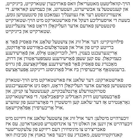
הויך-קוואליטעט מאטעריאלן וואס פארזיכערן שטארקייט, בייגיקייט,
און קעגנשטעל צו אבשייערונג, וועטערונג, און כעמישע קאראזיע. די
אינעווייניגסטע רער איז געווענליך געמאכט פון סינטעטישן גומע,
בשעת די אויסערליכע דעקל איז פארשטארקט מיט הויך-שטארקייט
סינטעטישן פאדעם אדער העליקאַלן דראָט פאר צוגעלייגטע
שטארקייט און בייגיקייט.
פילזײַטיקייט: דער אויל זויג און צושטעל שלאַנג איז פּאַסיק פֿאַר אַ
ברייטע קייט פון אויל און פּעטראָלעום-באַזירטע פּראָדוקטן,
אַרייַנגערעכנט בענזין, דיזל, לובריקאַנט אָילס, און פֿאַרשידענע
כעמיקאַלן. עס קען שעפּן פֿאַרשידענע טעמפּעראַטורן און דרוק,
מאַכנדיג עס פּאַסיק פֿאַר פֿאַרשידענע אַפּליקאַציעס, פֿון גרויס
ברענשטאָף אַריבערפירן ביז אויל פֿאַרגיסונג רייניקונג אָפּעראַציעס.
פארשטארקונג: דער שלאנג איז פארשטארקט מיט הויך-שטארק
סינטעטישן פאָדעם אדער העליקאַלן דראָט, וואָס גיט אויסגעצייכנטע
סטרוקטורעלע אָרנטלעכקייט, קעגנשטעל צו קניקן, און
פֿאַרבעסערטע דרוק האַנדלינג קייפּאַבילאַטי. די פארשטארקונג
גאַראַנטירט אַז דער שלאנג קען וויטשטיין די פאָדערונגען פון שווערע
אויל אַריבערפירן אַפּלאַקיישאַנז.
זיכערהייט מיטלען: דער אויל זויג און צושטעל שלאנג איז דיזיינט מיט
זיכערהייט אין זינען און האלט זיך צו אינדוסטריע סטאנדארטן. עס איז
פאבריצירט צו מינימיזירן דעם ריזיקע פון ​​עלעקטרישער
קאנדוקטיוויטעט, מאכנדיג עס זיכער פאר באנוץ אין סביבות וואו