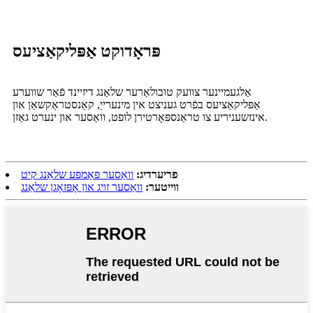
פּראָדוקט אַפּליקאַציעס
אַלגעמיינער צוועק טובולאַרער שלאַנג דיזיינד פֿאַר שווערע
אַפּליקאַציעס בפֿרט געניצט אין מינערייַ, קאַנסטראַקשאַן און
אינזשעניריע צו טראַנספּאָרטירן לופט, וואַסער און ינערט גאַזן.
פריערדיג:
וואַסער פּאָמפּע שלאַנג קיט
ווייטער:
וואַסער זויג און אָפּזאָגן שלאַנג