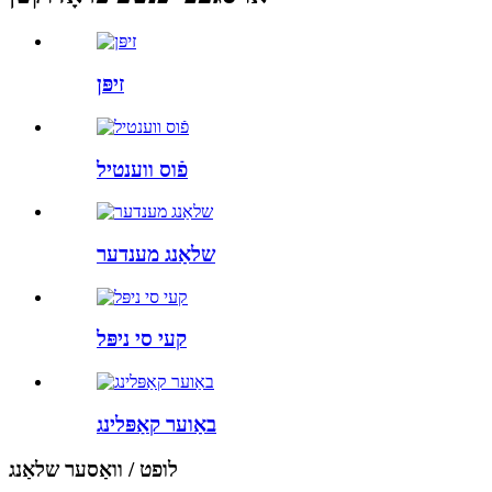
זיפּן
פֿוס ווענטיל
שלאַנג מענדער
קעי סי ניפּל
באַוער קאַפּלינג
לופט / וואַסער שלאַנג