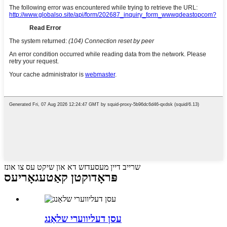
שרייב דיין מעסעדזש דא און שיקט עס צו אונז
פּראָדוקטן קאַטעגאָריעס
עסן דעליווערי שלאַנג