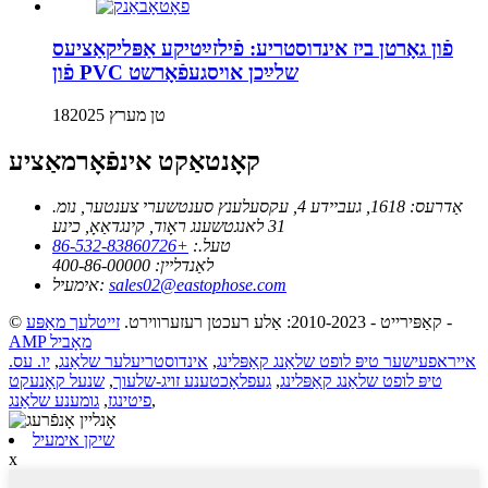
פֿון גאָרטן ביז אינדוסטריע: פֿילזײַטיקע אַפּליקאַציעס
פֿון PVC שלײַכן אויסגעפֿאָרשט
18טן מערץ 2025
קאָנטאַקט אינפֿאָרמאַציע
אַדרעס:
1618, געביידע 4, עקסעלענץ סענטשערי צענטער, נומ.
31 לאנגטשענג ראָוד, קינגדאַאָ, כינע
טעל.:
+86-532-83860726
לאַנדליין:
400-86-00000
sales02@eastophose.com
אימעיל:
-
© קאַפּירייט - 2010-2023: אַלע רעכטן רעזערווירט.
זייטלעך מאַפּע
AMP מאָביל
אייראפעישער טיפּ לופט שלאַנג קאַפּלינג
,
אינדוסטריעלער שלאַנג
,
יו. עס.
טיפּ לופט שלאַנג קאַפּלינג
,
געפלאָכטענע זויג-שלעוך
,
שנעל קאָנעקט
,
פיטינגז
,
גומענע שלאַנג
שיקן אימעיל
x