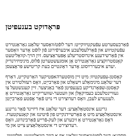
פּראָדוקט בענעפיטן
פֿאַרבעסערטע עפֿעקטיווקייט: דער לופֿט/וואַסער שלאַנג גאַראַנטירט
עפֿעקטיווע און פֿאַרלעסלעכע איבערפֿירונג פֿון לופֿט אָדער וואַסער
אין פֿאַרשידענע אינדוסטריעלע אָפּעראַציעס. זײַן הויך-קוואַליטעט
קאָנסטרוקציע גאַראַנטירט אַן אומגעשטערטן פֿלוס, מינימיזירנדיק
יעדע איבעררײַסונג אָדער דאַונטיים בעת קריטישע פּראָצעסן.
קאָסטן-עפעקטיוו: מיט זיין מוסטערהאפטיקער האַרטקייט, דאַרף
דער שלאַנג מינימאַלע וישאַלט און פאַרבייַט, וואָס רעזולטירט אין
קאָסטן-שפּאָרנדיקע בענעפיטן פֿאַר באַניצער. זיין קעגנשטעל צו
געוויינטלעכע כעמיקאַלן און וועטער-שוועריקייט גאַראַנטירט אַ
לענגערע לעבן, וואָס רעדוצירט די נויט פֿאַר אָפטע פאַרבייַטן.
גרינגע אינסטאַלאַציע: דער שלאַנג איז דיזיינד פֿאַר גרינגע
אינסטאַלאַציע מיט אַ פאַרשיידנקייט פון פֿיטינגז און קאַנעקטערז.
דאָס גאַראַנטירט אַ זיכערע און לעק-פֿרייע פֿאַרבינדונג, וואָס
רעדוצירט די אינסטאַלאַציע צייט און מי.
מסקנא: דער לופט/וואסער שלאנג איז א הויך-קוואליטעט, פילזייטיג,