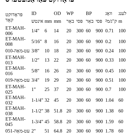
לענג
וואָג
BP
WP
OD
ID
פּראָדוקט
קאָד
m
ק"ג/מ²
פּסי
באַר
פּסי
באַר
mm
mm
אינטש
ET-MAH-
1/4"
6
14
20
300
60
900
0.71
100
006
ET-MAH-
5/16"
8
16
20
300
60
900
0.2
100
008
100
0.24
900
60
300
20
18
10
3/8"
עט-מאַה-010
ET-MAH-
1/2"
13
22
20
300
60
900
0.33
100
013
ET-MAH-
5/8"
16
26
20
300
60
900
0.45
100
016
100
0.51
900
60
300
20
29
19
3/4"
עט-מאַה-019
ET-MAH-
1"
25
37
20
300
60
900
0.7
100
025
ET-MAH-
1-1/4"
32
45
20
300
60
900
1.04
60
032
ET-MAH-
1-1/2"
38
51.8
20
300
60
900
1.38
60
038
ET-MAH-
1-3/4"
45
58.8
20
300
60
900
1.59
60
045
60
1.78
900
60
300
20
64.8
51
2"
עט-מאַה-051