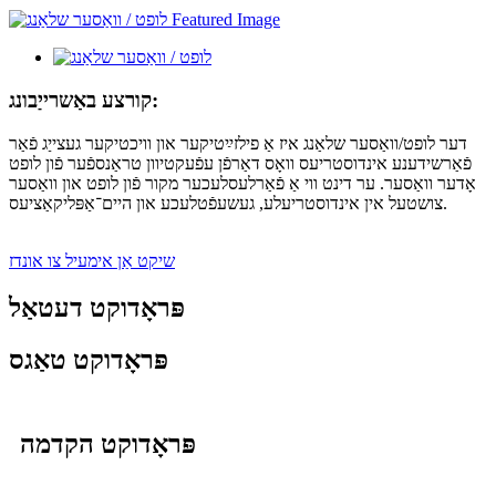
קורצע באַשרייַבונג:
דער לופט/וואַסער שלאַנג איז אַ פילזײַטיקער און וויכטיקער געצייַג פֿאַר
פֿאַרשידענע אינדוסטריעס וואָס דאַרפֿן עפֿעקטיוון טראַנספֿער פֿון לופט
אָדער וואַסער. ער דינט ווי אַ פֿאַרלעסלעכער מקור פֿון לופט און וואַסער
צושטעל אין אינדוסטריעלע, געשעפֿטלעכע און היים־אַפּליקאַציעס.
שיקט אַן אימעיל צו אונדז
פּראָדוקט דעטאַל
פּראָדוקט טאַגס
פּראָדוקט הקדמה