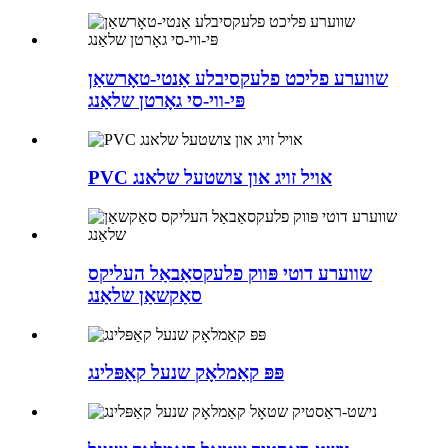
שווערע פליכט פלעקסיבלע אַנטי-טאָרשאַן
פּי-ווי-סי גאָרטן שלאַנג
PVC אויל זויג און צושטעל שלאנג
שווערע דוטי פּווק פלעקסאַבאַל העליקס
סאַקשאַן שלאַנג
פּפּ קאַמלאָק שנעל קאַפּלינג