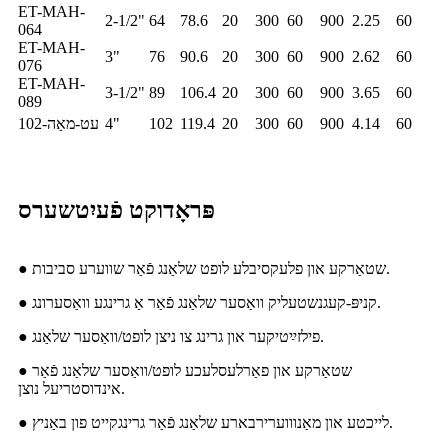
ET-MAH-
2-1/2"
64
78.6
20
300
60
900
2.25
60
064
ET-MAH-
3"
76
90.6
20
300
60
900
2.62
60
076
ET-MAH-
3-1/2"
89
106.4
20
300
60
900
3.65
60
089
60
4.14
900
60
300
20
119.4
102
4"
עט-מאַה-102
פּראָדוקט פֿעיִטשערס
● שטאַרקע און פלעקסיבלע לופט שלאַנג פֿאַר שווערע סביבות.
● קניפּ-קעגנשטעליק וואַסער שלאַנג פֿאַר אַ גרינגע וואַסערונג.
● פילזײַטיקער און גרינג צו ניצן לופט/וואַסער שלאַנג.
● שטאַרקע און פאַרלעסלעכע לופט/וואַסער שלאַנג פֿאַר
אינדוסטריעל נוצן.
● לייכטע און מאַנוווערירבארע שלאַנג פֿאַר גרינגקייט פון באַניץ.