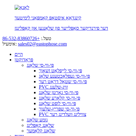
קינגדאַאָ איסטאָפּ קאָמפּאַני לימיטעד
דער פירנדיקער סאַפּלייער פון שלאַנגען און קאַפּלינגז
טעל.:
+86-532-83860726
sales02@eastophose.com
אימעיל:
היים
פּראָדוקטן
פּי-ווי-סי שלאַנג
פּי-ווי-סי לייַפלאַט זשאָוך
פּי-ווי-סי געפלאָכטענע שלאָג
פּי-ווי-סי שטאָל דראָט רער
PVC זויג-שלענג
פּי-ווי-סי גאָרטן שלאַנג
פּי-ווי-סי קלאָרע שלאַנג
פּי-ווי-סי לופט שלאַנג
פּי-ווי-סי שפּריץ-שלעוך
PVC צווילינג וועלדינג רער
גומע שלאַנג
שלאַנג קאַפּלינג
שלאַנג קלאַמער