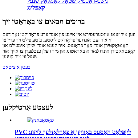
נישט-ראַסטיק שטאָל קאַמלאָק שנעל
קאַפּלינג
ברוכים הבאים צו באַראַטן זיך
ווען איר זענט אינטערעסירט אין איינע פון ​​אונדזערע פּראָדוקטן נאָך דעם
ווי איר זעט אונדזער פּראָדוקט ליסטע, ביטע פילט זיך פריי צו
קאָנטאַקטירן אונדז פֿאַר פֿראַגעס. איר קענט אונדז שיקן אימעילס און
קאָנטאַקטירן אונדז פֿאַר אַ באַראַטונג און מיר וועלן ענטפֿערן צו אײַך אַזוי
שנעל ווי מיר קענען.
בעטן אַ ציטאַט
לעצטע אַרטיקלען
PVC לייַפלאַט האָסעס באַווייַזן אַ פאַרלאָזלעך לייזונג