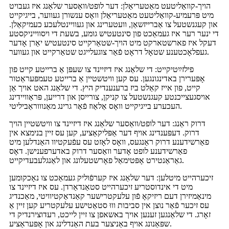
הויך-קוואַליטעט מאַטעריאַלן: דער לופט/וואַסער שלאַנג איז געבויט
מיט פּרעמיע-קוואַליטעט מאַטעריאַלן וואָס ענשורן געווער, בייגיקייט
און קעגנשטעל צו אַברייזשאַן, וועטערינג און געוויינטלעכע כעמיקאַלן.
די ינער רער איז געמאַכט פון סינטעטיש גומע, בשעת די ויסווייניקסטע
דעקל איז פארשטארקט מיט הויך-שטאַרקייט סינטעטיש יאַרן אָדער
געפלאָכטענע שטאָל דראָט פֿאַר צוגעלייגט שטאַרקייט און געווער.
פילזײַטיקייט: די שלאַנג איז דיזיינד צו שעפּן אַ ברייטע קייט פון
אָפּערירן באדינגונגען. עס קען וויטשטיין אַ ברייטע טעמפּעראַטור
קייט, פון אייז קאַלט ביז ברענענדיק היץ. די שלאַנג האט אויך אַן
אויסגעצייכנטע קעגנשטעל צו קניקן, צורייסן און דרייען, פּראַוויידינג
העכערע בייגיקייט וואָס אַלאַוז פֿאַר גרינג מאַנוווראַביליטי.
דרוק ראַנג: דער לופט/וואַסער שלאַנג איז דיזיינד צו וויטשטיין הויך
דרוק. דעפּענדינג אויף דער אַפּליקאַציע, קען עס זיין בנימצא אין
פאַרשידענע דרוק ראַנגעס, וואָס לאָזט עס עפֿעקטיוו האַנדלען מיט
פאַרשידענע לופט אָדער וואַסער דרוק באדערפענישן. דאָס
גאַראַנטירט אָפּטימאַל פאָרשטעלונג און לאַנגלעבעדיקייט.
זיכערהייט מיטלען: דער שלאַנג איז קערפֿוליק געמאַכט צו נאָכקומען
מיט די אינדוסטריע זיכערהייט סטאַנדאַרדן. עס איז דיזיינד צו
מינאַמיזירן דעם ריזיקאָ פֿון עלעקטרישער קאַנדאַקטיוויטי, מאַכנדיג
עס זיכער פֿאַר נוצן אין סביבות וווּ סטאַטישע עלעקטריע קען זיין אַ
זאָרג. די שלאַנגען זענען אויך באשאפן צו זיין לייכט, רעדוצירנדיק די
שפּאַנונג אויף באַניצער בעת האַנדלינג און אָפּעראַציע.