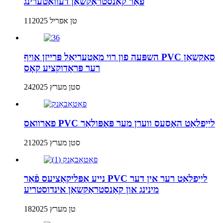
פֿאַר קאַנסטראַקשאַן דעוואַטערינג
11טן אפריל 2025
השפּעה פון רוי מאַטעריאַל פּרייזן אויף PVC סאַקשאַן
רער פּראָדוקציע קאָס
24סטן מערץ 2025
פארוואס PVC לייַפלאַט האָסעס ווערן מער פּאָפּולאַר
21סטן מערץ 2025
נייע אַפּליקאַציעס פֿאַר PVC לייַפלאַט רער אין דער
מינינג און קאַנסטראַקשאַן אינדוסטריע
18טן מערץ 2025