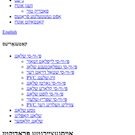
נייעס
וועגן אונדז
פאַבריק טור
אָפֿט געשטעלטע פֿראַגעס
קאָנטאַקט אונדז
English
קאַטעגאָריעס
פּי-ווי-סי שלאַנג
פּי-ווי-סי לייַפלאַט זשאָוך
פּי-ווי-סי געפלאָכטענע שלאָג
פּי-ווי-סי שטאָל דראָט רער
PVC זויג-שלענג
פּי-ווי-סי גאָרטן שלאַנג
פּי-ווי-סי קלאָרע שלאַנג
פּי-ווי-סי לופט שלאַנג
פּי-ווי-סי שפּריץ-שלעוך
PVC צווילינג וועלדינג רער
גומע שלאַנג
שלאַנג קאַפּלינג
שלאַנג קלאַמער
אויסגעצייכנטע פּראָדוקטן