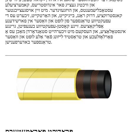
און וויכטיג געצייג פאר אינדוסטריעס, קאמערציעלע
עסטאַבלישמענטס, און הויזגעזינדער. מיט זיין אויסגעצייכנטער
קאנסטרוקציע, דרוק ראַנג, בייגיקייט, און האַרטקייט, זיכערט עס די
עפעקטיווע טראַנספער פון לופט און וואַסער אין פארשידענע
אַפּליקאַציעס. זיינע קאָסטן-עפעקטיווע בענעפיטן, גרינגע
אינסטאַלאַציע, און העסקעם מיט זיכערהייט סטאַנדאַרדן מאַכן עס אַ
פאַרלאָזלעכע און טראַסטיד לייזונג פֿאַר אַלע לופט און וואַסער
טראַנספער באדערפענישן.
פּראָדוקט פּאַראַמעטערס