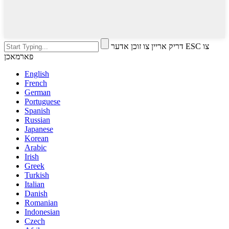
דריק אריין צו זוכן אדער ESC צו
פארמאכן
English
French
German
Portuguese
Spanish
Russian
Japanese
Korean
Arabic
Irish
Greek
Turkish
Italian
Danish
Romanian
Indonesian
Czech